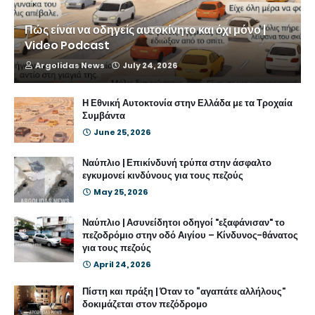
Πώς είναι να οδηγείς αυτοκίνητο και όχι μόνο |
Video Podcast
Argolidas News
July 24, 2026
Η Εθνική Αυτοκτονία στην Ελλάδα με τα Τροχαία
Συμβάντα
June 25, 2026
Ναύπλιο | Επικίνδυνή τρύπα στην άσφαλτο
εγκυμονεί κινδύνους για τους πεζούς
May 25, 2026
Ναύπλιο | Ασυνείδητοι οδηγοί "εξαφάνισαν" το
πεζοδρόμιο στην οδό Αιγίου – Κίνδυνος-θάνατος
για τους πεζούς
April 24, 2026
Πίστη και πράξη | Όταν το “αγαπάτε αλλήλους”
δοκιμάζεται στον πεζόδρομο