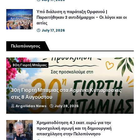
Υπό διάλυση η παράταξη Ορφανού |
Παραιτήθηκαν 3 αντιδήμαρχοι – Οι λόγοι και οι
αιτίες
July 17, 2026
Πελοπόννησος
3Οη Γιορτή Μπάμιας
30ή Γιορτή Μπάμιας στα Αρμένια Κυπαρισσίας
στις 8 Αυγούστου
Argolidas News
July 28, 2026
Χρηματοδότηση 4,1 εκατ. ευρώ για την
προσχολική αγωγή και τη δημιουργική
απασχόληση στην Πελοπόννησο