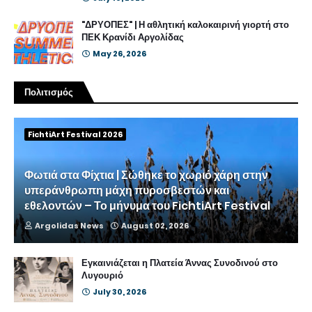
"ΔΡΥΟΠΕΣ" | Η αθλητική καλοκαιρινή γιορτή στο
ΠΕΚ Κρανίδι Αργολίδας
May 26, 2026
Πολιτισμός
FichtiArt Festival 2026
Φωτιά στα Φίχτια | Σώθηκε το χωριό χάρη στην
υπεράνθρωπη μάχη πυροσβεστών και
εθελοντών – Το μήνυμα του FichtiArt Festival
Argolidas News
August 02, 2026
Εγκαινιάζεται η Πλατεία Άννας Συνοδινού στο
Λυγουριό
July 30, 2026