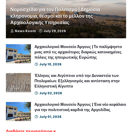
Νομοσχέδιο για τον Πολιτισμό | Δημόσια
κληρονομιά, θεσμοί και το μέλλον της
Αρχαιολογικής Υπηρεσίας
News Room
July 29, 2026
Αρχαιολογικό Μουσείο Άργους | Το παλίμψηστο
μιας από τις αρχαιότερες διαρκώς κατοικημένες
πόλεις της ηπειρωτικής Ευρώπης
July 10, 2026
Έλληνες και Αιγύπτιοι υπό την Δυναστεία των
Πτολεμαίων. Εξελληνισμός και αντίσταση στην
Ελληνιστική Αίγυπτο
July 02, 2026
Αρχαιολογικό Μουσείο Άργους | Ένα νέο κεφάλαιο
για την πολιτιστική καρδιά της Αργολίδας
July 01, 2026
Διαβάστε περισσότερα »