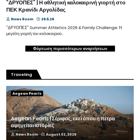
"ΔΡΥΟΠΕΣ" | Η αθλητική καλοκαιρινή γιορτή στο
ΠΕΚ Κρανίδι Αργολίδας
News Room
26.5.26
"ΔΡΥΟΠΕΣ" Summer Athletics 2026 & Family Challenge: Η
μεγάλη γιορτή του καλοκαιριού…
Φόρτωση περισσότερων αναρτήσεων
Traveling
Aegean Pearls
Aegean Pearls | Σέριφος, εκεί όπου η πέτρα
αφηγείται ιστορίες
News Room
August 02, 2026