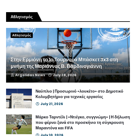
Αθλητισμός
Αθλητισμός
Στην Ερμιόνη το 1ο Τουρνουά Μπάσκετ 3x3 στη
μνήμη της Μαριάννας Β. Βαρδινογιάννη
Argolidas News
July 28, 2026
Ναύπλιο | Προσωρινό «λουκέτο» στο Δημοτικό
Κολυμβητήριο για τεχνικές εργασίες
July 21, 2026
Μάρκο Ταρντέλι | «Ντιέγκο, συγγνώμη» | Η δήλωση
που φέρνει ξανά στο προσκήνιο τη σύγκρουση
Μαραντόνα και FIFA
July 10, 2026