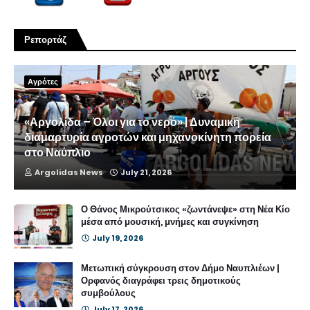
Ρεπορτάζ
Αγρότες
«Αργολίδα – Όλοι για το νερό» | Δυναμική
διαμαρτυρία αγροτών και μηχανοκίνητη πορεία
στο Ναύπλιο
Argolidas News
July 21, 2026
Ο Θάνος Μικρούτσικος «ζωντάνεψε» στη Νέα Κίο
μέσα από μουσική, μνήμες και συγκίνηση
July 19, 2026
Μετωπική σύγκρουση στον Δήμο Ναυπλιέων |
Ορφανός διαγράφει τρεις δημοτικούς
συμβούλους
July 17, 2026