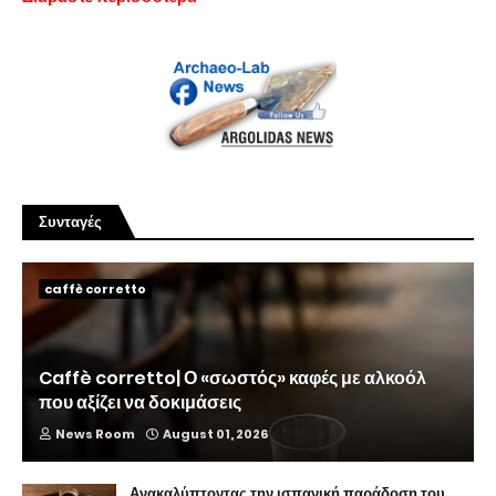
Συνταγές
caffè corretto
Caffè corretto| Ο «σωστός» καφές με αλκοόλ
που αξίζει να δοκιμάσεις
News Room
August 01, 2026
Ανακαλύπτοντας την ισπανική παράδοση του