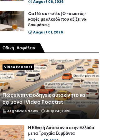
August 06, 2026
Caffè corretto| Ο «σωστός»
καφές με αλκοόλ που αξίζει να
δοκιμάσεις
August 01, 2026
Οδική Ασφάλεια
Video Podcast
Πώς είναι να οδηγείς αυτοκίνητο και
όχι μόνο | Video Podcast
Argolidas News
July 24, 2026
Η Εθνική Αυτοκτονία στην Ελλάδα
με τα Τροχαία Συμβάντα