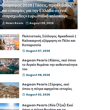
Τουρισμός 2026 | Τάσεις, προκλήσεις
και ευκαιρίες για την Ελλάδα σε ένα
«ταραχώδες» ευρωπαϊκό καλοκαίρι
News Room
August 08, 2026
Πολιτιστικός Σύλλογος Αρκαδικού |
Καλοκαιρινή εξόρμηση σε Πύλο και
Κυπαρισσία
August 07, 2026
Aegean Pearls | Κάσος, εκεί όπου
το Αιγαίο θυμάται την αυθεντικότητα
του
August 06, 2026
Aegean Pearls | Σέριφος, εκεί
όπου η πέτρα αφηγείται ιστορίες
August 02, 2026
Aegean Pearls | Κέα (Τζια): Εκεί
όπου η πέτρα θυμάται και τα