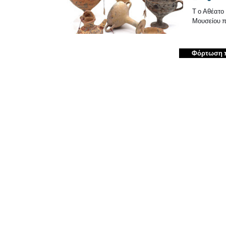
Τ ο Αθέατο
Μουσείου π
Φόρτωση 