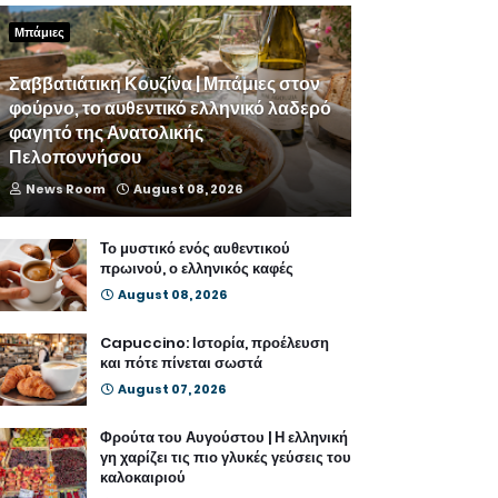
Μπάμιες
Σαββατιάτικη Κουζίνα | Μπάμιες στον
φούρνο, το αυθεντικό ελληνικό λαδερό
φαγητό της Ανατολικής
Πελοποννήσου
News Room
August 08, 2026
Το μυστικό ενός αυθεντικού
πρωινού, ο ελληνικός καφές
August 08, 2026
Capuccino: Ιστορία, προέλευση
και πότε πίνεται σωστά
August 07, 2026
Φρούτα του Αυγούστου | Η ελληνική
γη χαρίζει τις πιο γλυκές γεύσεις του
καλοκαιριού