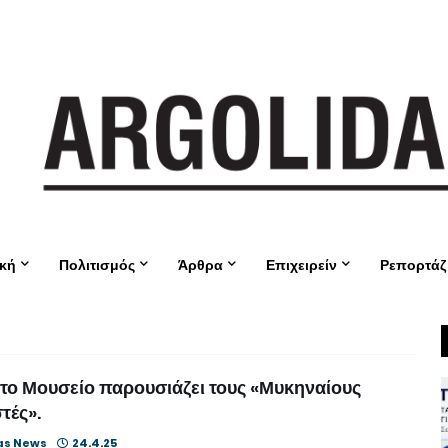
ική
Πολιτισμός
Άρθρα
Επιχειρείν
Ρεπορτάζ
το Μουσείο παρουσιάζει τους «Μυκηναίους
τές».
as News
24.4.25