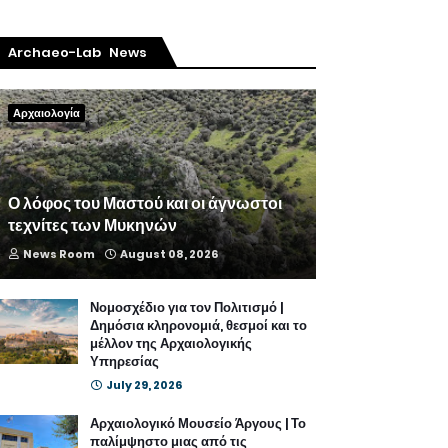
Archaeo-Lab News
Αρχαιολογία
Ο λόφος του Μαστού και οι άγνωστοι
τεχνίτες των Μυκηνών
News Room
August 08, 2026
Νομοσχέδιο για τον Πολιτισμό |
Δημόσια κληρονομιά, θεσμοί και το
μέλλον της Αρχαιολογικής
Υπηρεσίας
July 29, 2026
Αρχαιολογικό Μουσείο Άργους | Το
παλίμψηστο μιας από τις