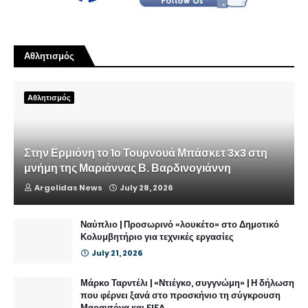
Αθλητισμός
Αθλητισμός
Στην Ερμιόνη το 1ο Τουρνουά Μπάσκετ 3x3 στη
μνήμη της Μαριάννας Β. Βαρδινογιάννη
Argolidas News
July 28, 2026
Ναύπλιο | Προσωρινό «λουκέτο» στο Δημοτικό
Κολυμβητήριο για τεχνικές εργασίες
July 21, 2026
Μάρκο Ταρντέλι | «Ντιέγκο, συγγνώμη» | Η δήλωση
που φέρνει ξανά στο προσκήνιο τη σύγκρουση
Μαραντόνα και FIFA