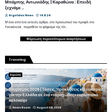
Μπάμπης Αντωνιάδης | Καραθώνα : Επειδή
ξεχνάμε ..
Argolidas News
14.8.24
Μ έσα από ένα εκτενές άρθρο, στο προσωπικό του προφίλ στο
facebook , παραθέτει το ψήφισμα της τότ…
Φόρτωση περισσότερων αναρτήσεων
Traveling
Ευρώπη
Τουρισμός 2026 | Τάσεις, προκλήσεις και ευκαιρίες
για την Ελλάδα σε ένα «ταραχώδες» ευρωπαϊκό
καλοκαίρι
News Room
August 08, 2026