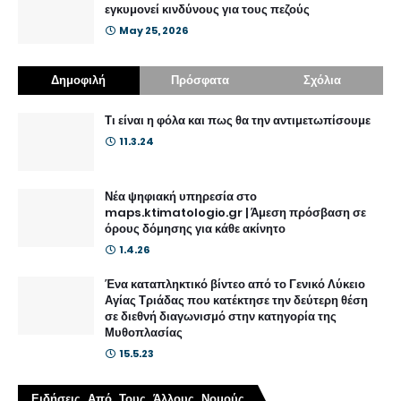
εγκυμονεί κινδύνους για τους πεζούς
May 25, 2026
Δημοφιλή
Πρόσφατα
Σχόλια
Τι είναι η φόλα και πως θα την αντιμετωπίσουμε
11.3.24
Νέα ψηφιακή υπηρεσία στο
maps.ktimatologio.gr | Άμεση πρόσβαση σε
όρους δόμησης για κάθε ακίνητο
1.4.26
Ένα καταπληκτικό βίντεο από το Γενικό Λύκειο
Αγίας Τριάδας που κατέκτησε την δεύτερη θέση
σε διεθνή διαγωνισμό στην κατηγορία της
Μυθοπλασίας
15.5.23
Ειδήσεις Από Τους Άλλους Νομούς