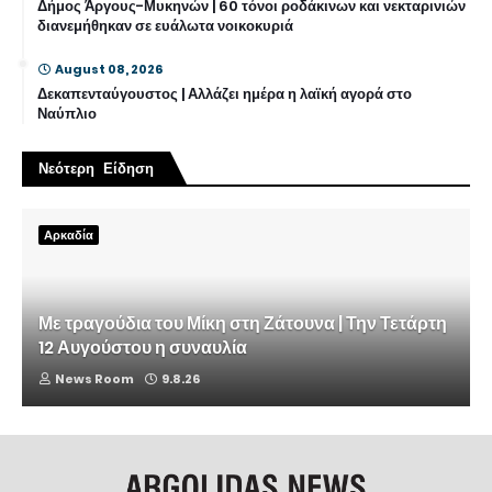
Δήμος Άργους-Μυκηνών | 60 τόνοι ροδάκινων και νεκταρινιών
διανεμήθηκαν σε ευάλωτα νοικοκυριά
August 08, 2026
Δεκαπενταύγουστος | Αλλάζει ημέρα η λαϊκή αγορά στο
Ναύπλιο
Νεότερη Είδηση
Αρκαδία
Με τραγούδια του Μίκη στη Ζάτουνα | Την Τετάρτη
12 Αυγούστου η συναυλία
News Room
9.8.26