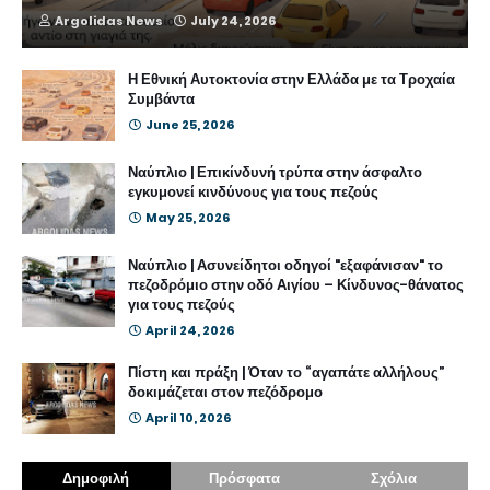
Argolidas News
July 24, 2026
Η Εθνική Αυτοκτονία στην Ελλάδα με τα Τροχαία
Συμβάντα
June 25, 2026
Ναύπλιο | Επικίνδυνή τρύπα στην άσφαλτο
εγκυμονεί κινδύνους για τους πεζούς
May 25, 2026
Ναύπλιο | Ασυνείδητοι οδηγοί "εξαφάνισαν" το
πεζοδρόμιο στην οδό Αιγίου – Κίνδυνος-θάνατος
για τους πεζούς
April 24, 2026
Πίστη και πράξη | Όταν το “αγαπάτε αλλήλους”
δοκιμάζεται στον πεζόδρομο
April 10, 2026
Δημοφιλή
Πρόσφατα
Σχόλια