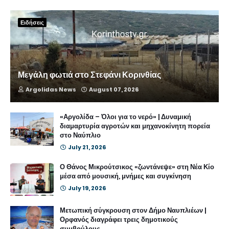
Ειδήσεις
Μεγάλη φωτιά στο Στεφάνι Κορινθίας
Argolidas News
August 07, 2026
«Αργολίδα – Όλοι για το νερό» | Δυναμική
διαμαρτυρία αγροτών και μηχανοκίνητη πορεία
στο Ναύπλιο
July 21, 2026
Ο Θάνος Μικρούτσικος «ζωντάνεψε» στη Νέα Κίο
μέσα από μουσική, μνήμες και συγκίνηση
July 19, 2026
Μετωπική σύγκρουση στον Δήμο Ναυπλιέων |
Ορφανός διαγράφει τρεις δημοτικούς
συμβούλους