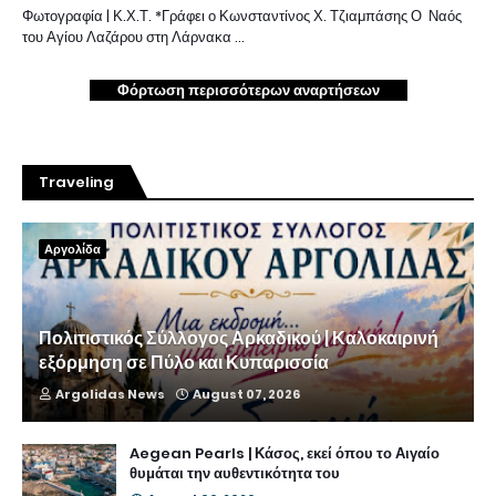
Φωτογραφία | Κ.Χ.Τ. *Γράφει ο Κωνσταντίνος Χ. Τζιαμπάσης Ο Ναός
του Αγίου Λαζάρου στη Λάρνακα …
Φόρτωση περισσότερων αναρτήσεων
Traveling
Αργολίδα
Πολιτιστικός Σύλλογος Αρκαδικού | Καλοκαιρινή
εξόρμηση σε Πύλο και Κυπαρισσία
Argolidas News
August 07, 2026
Aegean Pearls | Κάσος, εκεί όπου το Αιγαίο
θυμάται την αυθεντικότητα του