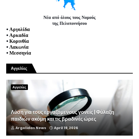
Νέα από όλους τους Νομούς
της Πελοποννήσου
•
Αργολίδα
•
Αρκαδία
•
Κορινθία
•
Λακωνία
•
Μεσσηνία
Αγγελίες
Αγγελίες
Λύση για τους εργαζόμενους γονείς | Φύλαξη
παιδιών ακόμη και τις βραδινές ώρες
Argolidas News
April 19, 2026