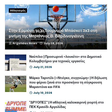
Αθλητισμός
Στην Ερμιόνη το 1ο Τουρνουά Μπάσκετ 3x3 στη
μνήμη της Μαριάννας Β. Βαρδινογιάννη
Argolidas News
July 28, 2026
Ναύπλιο | Προσωρινό «λουκέτο» στο Δημοτικό
Κολυμβητήριο για τεχνικές εργασίες
July 21, 2026
Μάρκο Ταρντέλι | «Ντιέγκο, συγγνώμη» | Η δήλωση
που φέρνει ξανά στο προσκήνιο τη σύγκρουση
Μαραντόνα και FIFA
July 10, 2026
"ΔΡΥΟΠΕΣ" | Η αθλητική καλοκαιρινή γιορτή στο
ΠΕΚ Κρανίδι Αργολίδας