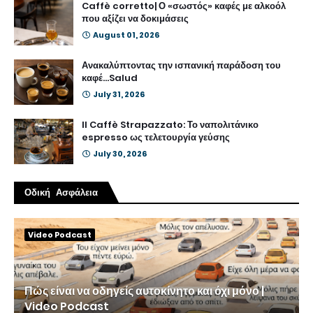
Caffè corretto| Ο «σωστός» καφές με αλκοόλ
που αξίζει να δοκιμάσεις
August 01, 2026
Ανακαλύπτοντας την ισπανική παράδοση του
καφέ...Salud
July 31, 2026
Il Caffè Strapazzato: Το ναπολιτάνικο
espresso ως τελετουργία γεύσης
July 30, 2026
Οδική Ασφάλεια
Video Podcast
Πώς είναι να οδηγείς αυτοκίνητο και όχι μόνο |
Video Podcast