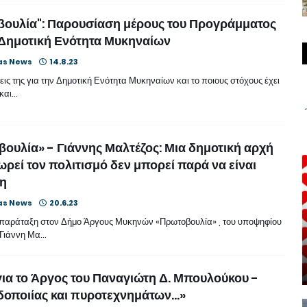
ουλία": Παρουσίαση μέρους του Προγράμματος
 Δημοτική Ενότητα Μυκηναίων
as News
14.8.23
εις της για την Δημοτική Ενότητα Μυκηναίων και το ποιους στόχους έχει
 και…
ουλία» - Γιάννης Μαλτέζος: Μια δημοτική αρχή
ωρεί τον πολιτισμό δεν μπορεί παρά να είναι
η
as News
20.6.23
 παράταξη στον Δήμο Άργους Μυκηνών «Πρωτοβουλία» , του υποψηφίου
 Γιάννη Μα…
ια το Άργος του Παναγιώτη Δ. Μπουλούκου -
δοποιίας και πυροτεχνημάτων…»