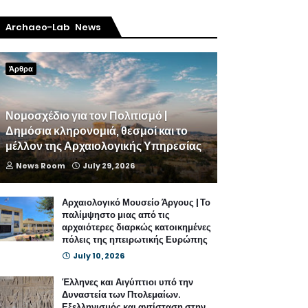
Archaeo-Lab News
Άρθρα
Νομοσχέδιο για τον Πολιτισμό |
Δημόσια κληρονομιά, θεσμοί και το
μέλλον της Αρχαιολογικής Υπηρεσίας
News Room
July 29, 2026
Αρχαιολογικό Μουσείο Άργους | Το
παλίμψηστο μιας από τις
αρχαιότερες διαρκώς κατοικημένες
πόλεις της ηπειρωτικής Ευρώπης
July 10, 2026
Έλληνες και Αιγύπτιοι υπό την
Δυναστεία των Πτολεμαίων.
Εξελληνισμός και αντίσταση στην