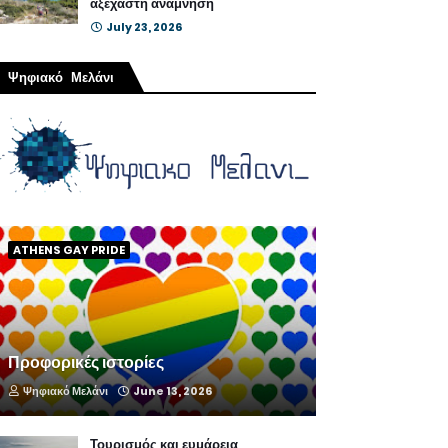
αξέχαστη ανάμνηση
July 23, 2026
Ψηφιακό Μελάνι
ATHENS GAY PRIDE
Προφορικές ιστορίες
Ψηφιακό Μελάνι
June 13, 2026
Τουρισμός και ευμάρεια