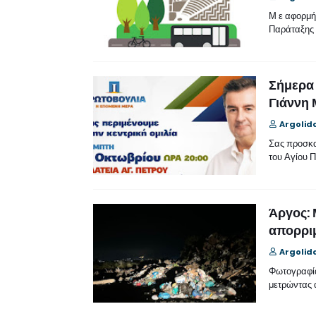
Μ ε αφορμή
Παράταξης 
Σήμερα 
Γιάννη 
Argolid
Σας προσκαλ
του Αγίου 
Άργος:
απορριμ
Argolid
Φωτογραφία
μετρώντας 