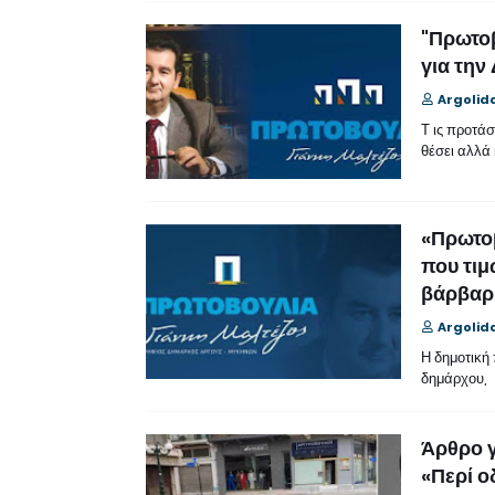
"Πρωτοβ
για την
Argolid
Τ ις προτάσ
θέσει αλλά
«Πρωτοβ
που τιμ
βάρβαρ
Argolid
Η δημοτική
δημάρχου,
Άρθρο γ
«Περί ο