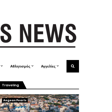
Αθλητισμός
Αγγελίες
Traveling
Aegean Pearls