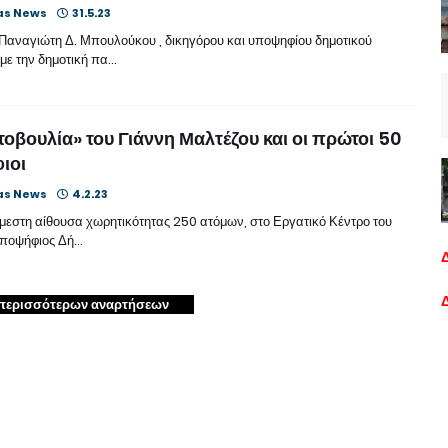
as News
31.5.23
 Παναγιώτη Δ. Μπουλούκου , δικηγόρου και υποψηφίου δημοτικού
με την δημοτική πα…
οβουλία» του Γιάννη Μαλτέζου και οι πρώτοι 50
ιοι
as News
4.2.23
άμεστη αίθουσα χωρητικότητας 250 ατόμων, στο Εργατικό Κέντρο του
υποψήφιος Δή…
περισσότερων αναρτήσεων