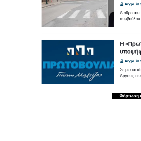
Argolid
Ά ρθρο του
συμβούλου 
Η «Πρωτ
υποψήφ
Argolid
Σε μία κατ
Άργους, ο 
Φόρτωση 