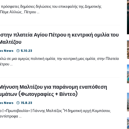
 πρόσφατες δημόσιες δηλώσεις του επικεφαλής της Δημοτικής
Πάμε Αλλιώς , Πέτρου …
στην πλατεία Αγίου Πέτρου η κεντρική ομιλία του
Μαλτέζου
as News
5.10.23
ώ σε μια αμιγώς πολιτική ομιλία, την κεντρική μας ομιλία, στην Πλατεία
Πέτρου …
 Μήνυση Μαλτέζου για παράνομη εναπόθεση
μάτων (Φωτογραφίες + Βίντεο)
as News
15.8.23
 | «Πρωτοβουλία» | Γιάννης Μαλτέζος "Η δημοτική αρχή Καμπόσου,
αντίστροφα …