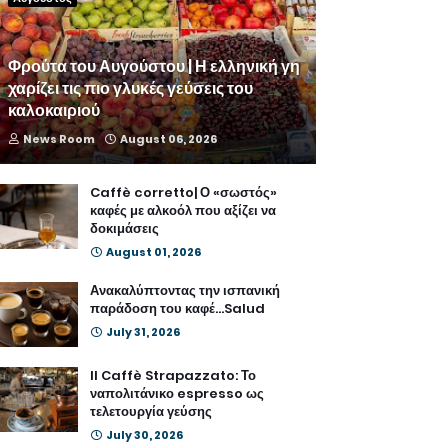
Φρούτα του Αυγούστου | Η ελληνική γη
χαρίζει τις πιο γλυκές γεύσεις του
καλοκαιριού
News Room
August 06, 2026
Caffè corretto| Ο «σωστός»
καφές με αλκοόλ που αξίζει να
δοκιμάσεις
August 01, 2026
Ανακαλύπτοντας την ισπανική
παράδοση του καφέ...Salud
July 31, 2026
Il Caffè Strapazzato: Το
ναπολιτάνικο espresso ως
τελετουργία γεύσης
July 30, 2026