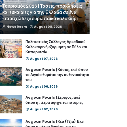
Τουρισμός 2026 | Τάσεις, προκλήσεις
και ευκαιρίες για την Ελλάδα σε ένα
«ταραχώδες» ευρωπαϊκό καλοκαίρι
News Room
August 08, 2026
Πολιτιστικός Σύλλογος Αρκαδικού |
Καλοκαιρινή εξόρμηση σε Πύλο και
Κυπαρισσία
August 07, 2026
Aegean Pearls | Κάσος, εκεί όπου
το Αιγαίο θυμάται την αυθεντικότητα
του
August 06, 2026
Aegean Pearls | Σέριφος, εκεί
όπου η πέτρα αφηγείται ιστορίες
August 02, 2026
Aegean Pearls | Κέα (Τζια): Εκεί
όπου η πέτρα θυμάται και τα