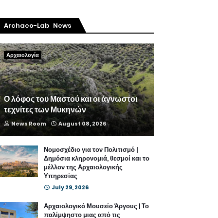
Archaeo-Lab News
Αρχαιολογία
Ο λόφος του Μαστού και οι άγνωστοι
τεχνίτες των Μυκηνών
News Room
August 08, 2026
Νομοσχέδιο για τον Πολιτισμό |
Δημόσια κληρονομιά, θεσμοί και το
μέλλον της Αρχαιολογικής
Υπηρεσίας
July 29, 2026
Αρχαιολογικό Μουσείο Άργους | Το
παλίμψηστο μιας από τις