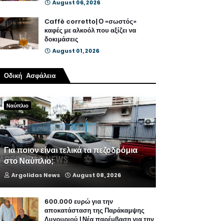
August 06, 2026
Caffè corretto| Ο «σωστός»
καφές με αλκοόλ που αξίζει να
δοκιμάσεις
August 01, 2026
Οδική Ασφάλεια
Ναύπλιο
Για ποιον είναι τελικά τα πεζοδρόμια
στο Ναύπλιο;
Argolidas News
August 08, 2026
600.000 ευρώ για την
αποκατάσταση της Παράκαμψης
Λυγουριού | Νέα παρέμβαση για την