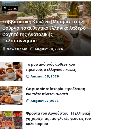
Μπάμιες
Σαββατιάτικη Κουζίνα | Μπάμιες στον
φούρνο, το αυθεντικό ελληνικό λαδερό
φαγητό της Ανατολικής
Πελοποννήσου
News Room
August 08, 2026
Το μυστικό ενός αυθεντικού
πρωινού, ο ελληνικός καφές
August 08, 2026
Capuccino: Ιστορία, προέλευση
και πότε πίνεται σωστά
August 07, 2026
Φρούτα του Αυγούστου | Η ελληνική
γη χαρίζει τις πιο γλυκές γεύσεις του
καλοκαιριού