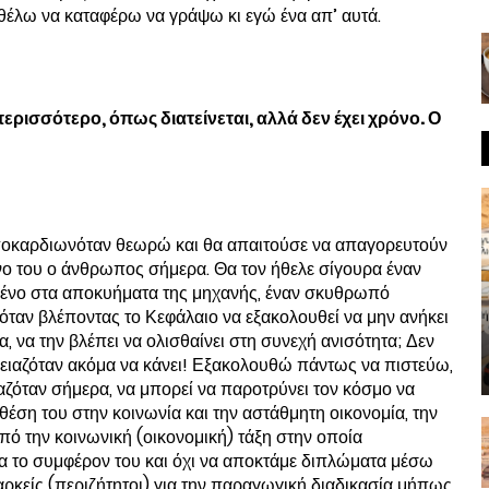
 θέλω να καταφέρω να γράψω κι εγώ ένα απ’ αυτά.
περισσότερο, όπως διατείνεται, αλλά δεν έχει χρόνο. Ο
αποκαρδιωνόταν θεωρώ και θα απαιτούσε να απαγορευτούν
όνο του ο άνθρωπος σήμερα. Θα τον ήθελε σίγουρα έναν
μένο στα αποκυήματα της μηχανής, έναν σκυθρωπό
νόταν βλέποντας το Κεφάλαιο να εξακολουθεί να μην ανήκει
, να την βλέπει να ολισθαίνει στη συνεχή ανισότητα; Δεν
ειαζόταν ακόμα να κάνει! Εξακολουθώ πάντως να πιστεύω,
αζόταν σήμερα, να μπορεί να παροτρύνει τον κόσμο να
έση του στην κοινωνία και την αστάθμητη οικονομία, την
ό την κοινωνική (οικονομική) τάξη στην οποία
ια το συμφέρον του και όχι να αποκτάμε διπλώματα μέσω
αρκείς (περιζήτητοι) για την παραγωγική διαδικασία μήπως