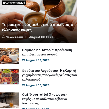
Ελληνικό πρωινό
Το μυστικό ενός αυθεντικού πρωινού, ο
ελληνικός καφές
News Room
August 08, 2026
Capuccino: Ιστορία, προέλευση
και πότε πίνεται σωστά
August 07, 2026
Φρούτα του Αυγούστου | Η ελληνική
γη χαρίζει τις πιο γλυκές γεύσεις του
καλοκαιριού
August 06, 2026
Caffè corretto| Ο «σωστός»
καφές με αλκοόλ που αξίζει να
δοκιμάσεις