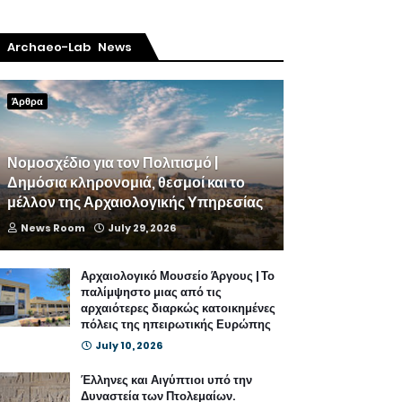
Archaeo-Lab News
Άρθρα
Νομοσχέδιο για τον Πολιτισμό |
Δημόσια κληρονομιά, θεσμοί και το
μέλλον της Αρχαιολογικής Υπηρεσίας
News Room
July 29, 2026
Αρχαιολογικό Μουσείο Άργους | Το
παλίμψηστο μιας από τις
αρχαιότερες διαρκώς κατοικημένες
πόλεις της ηπειρωτικής Ευρώπης
July 10, 2026
Έλληνες και Αιγύπτιοι υπό την
Δυναστεία των Πτολεμαίων.