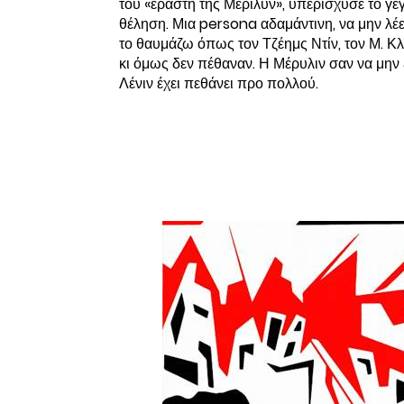
του «εραστή της Μέριλυν», υπερίσχυσε το γεγ
θέληση. Μια
persona
αδαμάντινη, να μην λέ
το θαυμάζω όπως τον Τζέημς Ντίν, τον Μ. Κλί
κι όμως δεν πέθαναν. Η Μέρυλιν σαν να μην
Λένιν έχει πεθάνει προ πολλού.