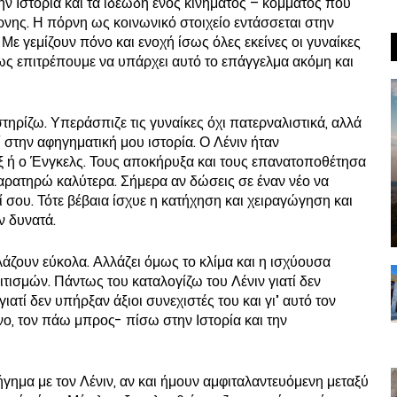
ην Ιστορία και τα ιδεώδη ενός κινήματος – κόμματος που
νης. Η πόρνη ως κοινωνικό στοιχείο εντάσσεται στην
. Με γεμίζουν πόνο και ενοχή ίσως όλες εκείνες οι γυναίκες
ς επιτρέπουμε να υπάρχει αυτό το επάγγελμα ακόμη και
ηρίζω. Υπεράσπιζε τις γυναίκες όχι πατερναλιστικά, αλλά
 στην αφηγηματική μου ιστορία. Ο Λένιν ήταν
ξ ή ο Ένγκελς. Τους αποκήρυξα και τους επανατοποθέτησα
αρατηρώ καλύτερα. Σήμερα αν δώσεις σε έναν νέο να
ί σου. Τότε βέβαια ίσχυε η κατήχηση και χειραγώγηση και
αν δυνατά.
λλάζουν εύκολα. Αλλάζει όμως το κλίμα και η ισχύουσα
σμών. Πάντως του καταλογίζω του Λένιν γιατί δεν
ατί δεν υπήρξαν άξιοι συνεχιστές του και γι’ αυτό τον
ο, τον πάω μπρος- πίσω στην Ιστορία και την
γημα με τον Λένιν, αν και ήμουν αμφιταλαντευόμενη μεταξύ