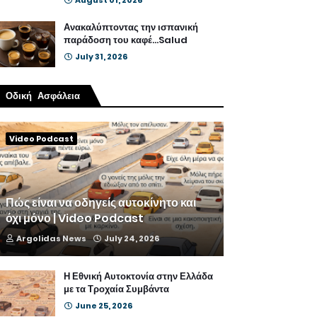
August 01, 2026
Ανακαλύπτοντας την ισπανική
παράδοση του καφέ...Salud
July 31, 2026
Οδική Ασφάλεια
Video Podcast
Πώς είναι να οδηγείς αυτοκίνητο και
όχι μόνο | Video Podcast
Argolidas News
July 24, 2026
Η Εθνική Αυτοκτονία στην Ελλάδα
με τα Τροχαία Συμβάντα
June 25, 2026