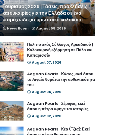
Τουρισμός 2026 | Τάσεις, προκλήσεις
και ευκαιρίες για την Ελλάδα σε ένα
«ταραχώδες» ευρωπαϊκό καλοκαίρι
News Room
August 08, 2026
Πολιτιστικός Σύλλογος Αρκαδικού |
Καλοκαιρινή εξόρμηση σε Πύλο και
Κυπαρισσία
August 07, 2026
Aegean Pearls | Κάσος, εκεί όπου
το Αιγαίο θυμάται την αυθεντικότητα
του
August 06, 2026
Aegean Pearls | Σέριφος, εκεί
όπου η πέτρα αφηγείται ιστορίες
August 02, 2026
Aegean Pearls | Κέα (Τζια): Εκεί
όπου η πέτρα θυμάται και τα