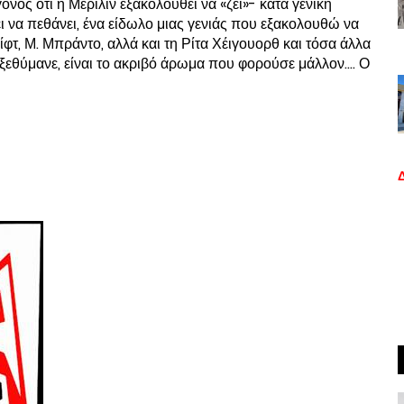
ονός ότι η Μέριλιν εξακολουθεί να «ζει»- κατά γενική
ει να πεθάνει, ένα είδωλο μιας γενιάς που εξακολουθώ να
φτ, Μ. Μπράντο, αλλά και τη Ρίτα Χέιγουορθ και τόσα άλλα
 ξεθύμανε, είναι το ακριβό άρωμα που φορούσε μάλλον…. Ο