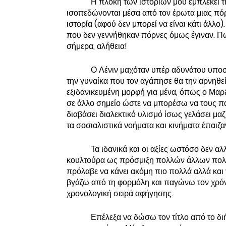
Η πλοκή των ιστοριών μου εμπλέκει τ
ισοπεδώνονται μέσα από τον έρωτα μιας πόρ
ιστορία (αφού δεν μπορεί να είναι κάτι άλλο)
που δεν γεννήθηκαν πόρνες όμως έγιναν. Πω
σήμερα, αλήθεια!
Ο Λένιν μαχόταν υπέρ αδυνάτου υποστ
την γυναίκα που τον αγάπησε θα την αρνηθεί
εξιδανικευμένη μορφή για μένα, όπως ο Μαρ
σε άλλο σημείο ώστε να μπορέσω να τους π
διαβάσει διαλεκτικό υλισμό ίσως γελάσει μαζ
τα σοσιαλιστικά νοήματα και κινήματα έπαιζ
Τα ιδανικά και οι αξίες ωστόσο δεν α
κουλτούρα ως πρόσμιξη πολλών άλλων πολιτι
πρόλαβε να κάνει ακόμη πιο πολλά αλλά και γι
βγάζω από τη φορμόλη και παγώνω τον χρόν
χρονολογική σειρά αφήγησης.
Επέλεξα να δώσω τον τίτλο από το διή