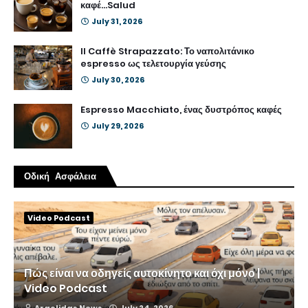
καφέ...Salud
July 31, 2026
Il Caffè Strapazzato: Το ναπολιτάνικο
espresso ως τελετουργία γεύσης
July 30, 2026
Espresso Macchiato, ένας δυστρόπος καφές
July 29, 2026
Οδική Ασφάλεια
Video Podcast
Πώς είναι να οδηγείς αυτοκίνητο και όχι μόνο |
Video Podcast
Argolidas News
July 24, 2026