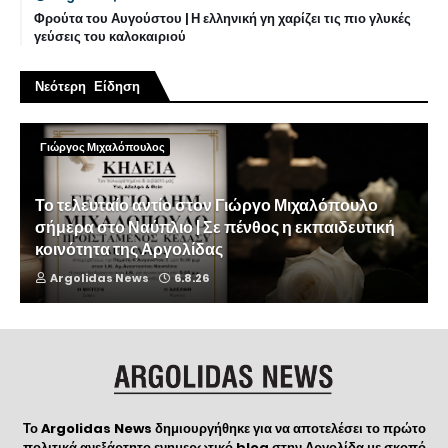
Φρούτα του Αυγούστου | Η ελληνική γη χαρίζει τις πιο γλυκές
γεύσεις του καλοκαιριού
Νεότερη Είδηση
Γιώργος Μιχαλόπουλος
Το τελευταίο αντίο στον Γιώργο Μιχαλόπουλο
σήμερα στο Ναύπλιο | Σε πένθος η εκπαιδευτική
κοινότητα της Αργολίδας
Argolidas News
6.8.26
Το Argolidas News δημιουργήθηκε για να αποτελέσει το πρώτο
πολιτικά ανεξάρτητο ενημερωτικό blog στην Αργολίδα με σκοπό