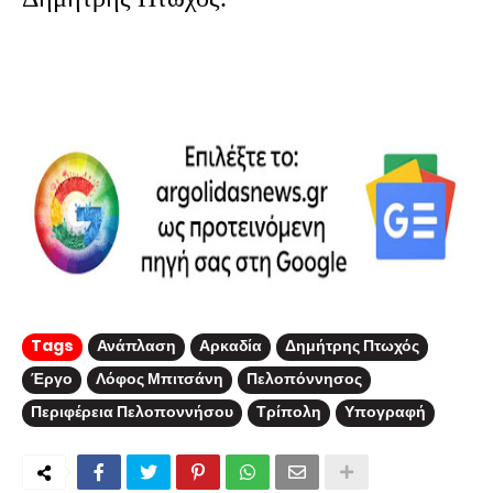
Tags
Ανάπλαση
Αρκαδία
Δημήτρης Πτωχός
Έργο
Λόφος Μπιτσάνη
Πελοπόννησος
Περιφέρεια Πελοποννήσου
Τρίπολη
Υπογραφή