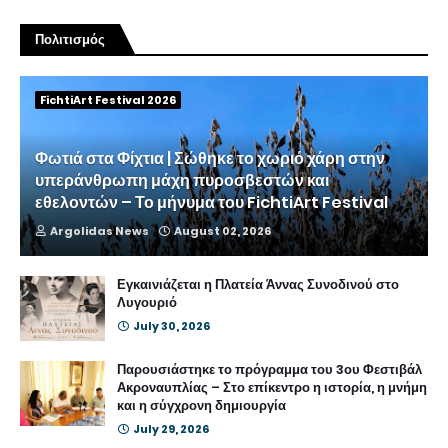
Πολιτισμός
FichtiArt Festival 2026
Φωτιά στα Φίχτια | Σώθηκε το χωριό χάρη στην
υπεράνθρωπη μάχη πυροσβεστών και
εθελοντών – Το μήνυμα του FichtiArt Festival
Argolidas News
August 02, 2026
Εγκαινιάζεται η Πλατεία Άννας Συνοδινού στο
Λυγουριό
July 30, 2026
Παρουσιάστηκε το πρόγραμμα του 3ου Φεστιβάλ
Ακροναυπλίας – Στο επίκεντρο η ιστορία, η μνήμη
και η σύγχρονη δημιουργία
July 29, 2026