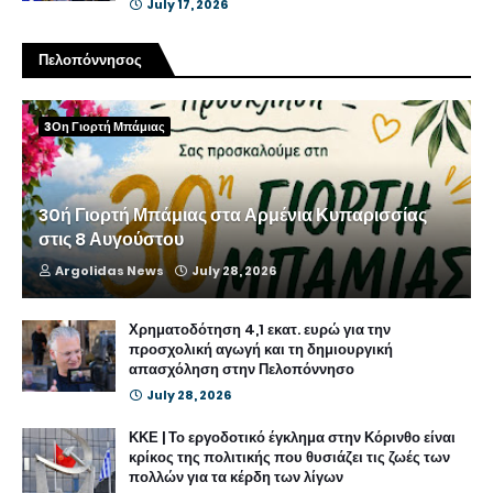
July 17, 2026
Πελοπόννησος
3Οη Γιορτή Μπάμιας
30ή Γιορτή Μπάμιας στα Αρμένια Κυπαρισσίας
στις 8 Αυγούστου
Argolidas News
July 28, 2026
Χρηματοδότηση 4,1 εκατ. ευρώ για την
προσχολική αγωγή και τη δημιουργική
απασχόληση στην Πελοπόννησο
July 28, 2026
ΚΚΕ | Το εργοδοτικό έγκλημα στην Κόρινθο είναι
κρίκος της πολιτικής που θυσιάζει τις ζωές των
πολλών για τα κέρδη των λίγων