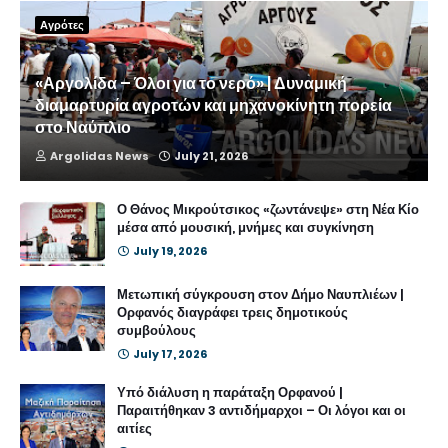
Αγρότες
«Αργολίδα – Όλοι για το νερό» | Δυναμική
διαμαρτυρία αγροτών και μηχανοκίνητη πορεία
στο Ναύπλιο
Argolidas News
July 21, 2026
Ο Θάνος Μικρούτσικος «ζωντάνεψε» στη Νέα Κίο
μέσα από μουσική, μνήμες και συγκίνηση
July 19, 2026
Μετωπική σύγκρουση στον Δήμο Ναυπλιέων |
Ορφανός διαγράφει τρεις δημοτικούς
συμβούλους
July 17, 2026
Υπό διάλυση η παράταξη Ορφανού |
Παραιτήθηκαν 3 αντιδήμαρχοι – Οι λόγοι και οι
αιτίες