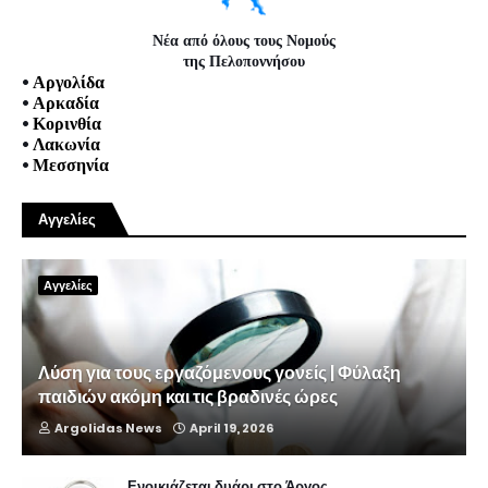
Νέα από όλους τους Νομούς
της Πελοποννήσου
•
Αργολίδα
•
Αρκαδία
•
Κορινθία
•
Λακωνία
•
Μεσσηνία
Αγγελίες
Αγγελίες
Λύση για τους εργαζόμενους γονείς | Φύλαξη
παιδιών ακόμη και τις βραδινές ώρες
Argolidas News
April 19, 2026
Ενοικιάζεται δυάρι στο Άργος