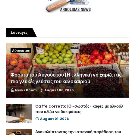
Συνταγές
Αύγουστος
Φρούτα του Αυγούστου | Η ελληνική γη χαρίζει τις
πιο γλυκές γεύσεις του καλοκαιριού
News Room
August 06, 2026
Caffè corretto| Ο «σωστός» καφές με αλκοόλ
που αξίζει να δοκιμάσεις
August 01, 2026
Ανακαλύπτοντας την ισπανική παράδοση του