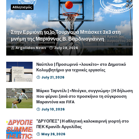
Αθλητισμός
Στην Ερμιόνη το 1ο Τουρνουά Μπάσκετ 3x3 στη
μνήμη της Μαριάννας Β. Βαρδινογιάννη
Argolidas News
July 28, 2026
Ναύπλιο | Προσωρινό «λουκέτο» στο Δημοτικό
Κολυμβητήριο για τεχνικές εργασίες
July 21, 2026
Μάρκο Ταρντέλι | «Ντιέγκο, συγγνώμη» | Η δήλωση
που φέρνει ξανά στο προσκήνιο τη σύγκρουση
Μαραντόνα και FIFA
July 10, 2026
"ΔΡΥΟΠΕΣ" | Η αθλητική καλοκαιρινή γιορτή στο
ΠΕΚ Κρανίδι Αργολίδας
May 26, 2026