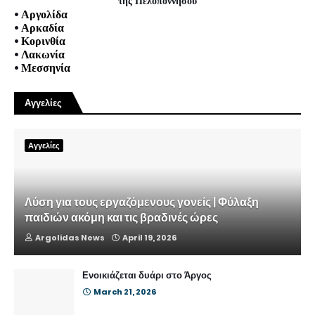
της Πελοποννήσου
•
Αργολίδα
•
Αρκαδία
•
Κορινθία
•
Λακωνία
•
Μεσσηνία
Αγγελίες
Αγγελίες
Λύση για τους εργαζόμενους γονείς | Φύλαξη
παιδιών ακόμη και τις βραδινές ώρες
Argolidas News
April 19, 2026
Ενοικιάζεται δυάρι στο Άργος
March 21, 2026