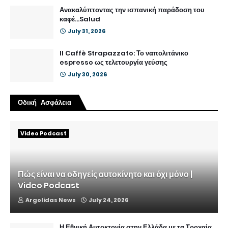
Ανακαλύπτοντας την ισπανική παράδοση του
καφέ...Salud
July 31, 2026
Il Caffè Strapazzato: Το ναπολιτάνικο
espresso ως τελετουργία γεύσης
July 30, 2026
Οδική Ασφάλεια
Video Podcast
Πώς είναι να οδηγείς αυτοκίνητο και όχι μόνο |
Video Podcast
Argolidas News
July 24, 2026
Η Εθνική Αυτοκτονία στην Ελλάδα με τα Τροχαία