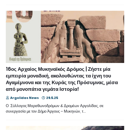
16ος Αρχαίος Μυκηναϊκός Δρόμος | Ζήστε μία
εμπειρία μοναδική, ακολουθώντας τα ίχνη του
Αγαμέμνονα και της Κυράς της Πρόσυμνας, μέσα
από μονοπάτια γεμάτα Ιστορία!
Argolidas News
29.5.25
Ο Σύλλογος Μαραθωνοδρόμων & Δρομέων Αργολίδας, σε
συνεργασία με τον Δήμο Άργους – Μυκηνών, τ…