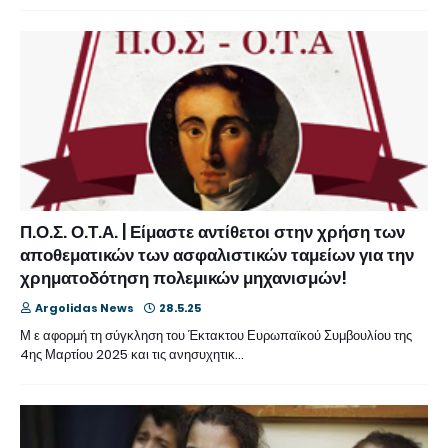
Π.Ο.Σ. Ο.Τ.Α. | Είμαστε αντίθετοι στην χρήση των
αποθεματικών των ασφαλιστικών ταμείων για την
χρηματοδότηση πολεμικών μηχανισμών!
Argolidas News
28.5.25
Μ ε αφορμή τη σύγκληση του Έκτακτου Ευρωπαϊκού Συμβουλίου της
4ης Μαρτίου 2025 και τις ανησυχητικ…