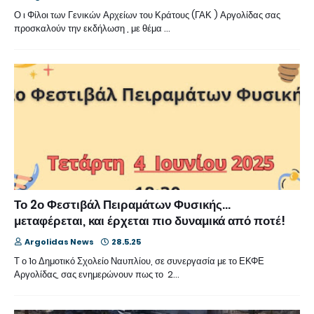
Ο ι Φίλοι των Γενικών Αρχείων του Κράτους (ΓΑΚ ) Αργολίδας σας
προσκαλούν την εκδήλωση , με θέμα …
Το 2ο Φεστιβάλ Πειραμάτων Φυσικής…
μεταφέρεται, και έρχεται πιο δυναμικά από ποτέ!
Argolidas News
28.5.25
Τ ο 1ο Δημοτικό Σχολείο Ναυπλίου, σε συνεργασία με το ΕΚΦΕ
Αργολίδας, σας ενημερώνουν πως το 2…