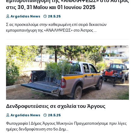
Εμποροπανήγυρη της «ΑΝΑΛΗΨΕΩΣ» στο Άστρος
στις 30, 31 Μαΐου και 01 Ιουνίου 2025
Argolidas News
28.5.25
Σ ας προσκαλούμε στην καθιερωμένη επί σειρά δεκαετιών
εμποροπανήγυρη της «ΑΝΑΛΗΨΕΩΣ» στο Άστρος …
Δενδροφυτεύσεις σε σχολεία του Άργους
Argolidas News
28.5.25
Φωτογραφία | Δήμος Άργους Μυκηνών Πραγματοποιήσαμε πριν λίγες
ημέρες δενδροφύτευση στο 5ο Δημ…