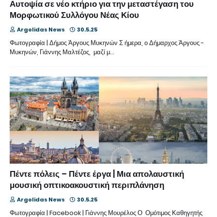
Αυτοψία σε νέο κτήριο για την μεταστέγαση του
Μορφωτικού Συλλόγου Νέας Κίου
Argolidas News
30.5.25
Φωτογραφία | Δήμος Άργους Μυκηνών Σ ήμερα, ο Δήμαρχος Άργους -
Μυκηνών, Γιάννης Μαλτέζος, μαζί μ…
Πέντε πόλεις – Πέντε έργα | Μια απολαυστική
μουσική οπτικοακουστική περιπλάνηση
Argolidas News
30.5.25
Φωτογραφία | Facebook | Γιάννης Μουρέλος Ο Ομότιμος Καθηγητής