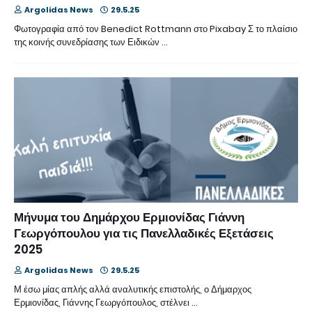
Argolidas News
29.5.25
Φωτογραφία από τον Benedict Rottmann στο Pixabay Σ το πλαίσιο
της κοινής συνεδρίασης των Ειδικών …
Μήνυμα του Δημάρχου Ερμιονίδας Γιάννη
Γεωργόπουλου για τις Πανελλαδικές Εξετάσεις
2025
Argolidas News
29.5.25
Μ έσω μίας απλής αλλά αναλυτικής επιστολής, ο Δήμαρχος
Ερμιονίδας, Γιάννης Γεωργόπουλος, στέλνει …