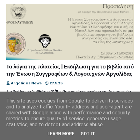
Τα λόγια της πλατείας | Εκδήλωση για το βιβλίο από
την Ένωση Συγγραφέων & Λογοτεχνών Αργολίδας
Argolidas News
27.5.25
Τ ο βράδυ του Σαββάτου 31/5, η Ένωση Συγγραφέων και Λογοτεχνών
Αργολίδας, ο Προοδευτικός Σύλλ…
This site uses cookies from Google to deliver its services
and to analyze traffic. Your IP address and user-agent are
shared with Google along with performance and security
metrics to ensure quality of service, generate usage
statistics, and to detect and address abuse.
LEARN MORE
GOT IT