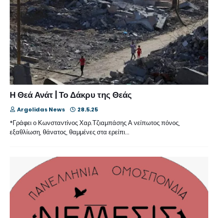
Η Θεά Ανάτ | Το Δάκρυ της Θεάς
Argolidas News
28.5.25
*Γράφει ο Κωνσταντίνος Χαρ.Τζιαμπάσης Α νείπωτος πόνος,
εξαθλίωση, θάνατος, θαμμένες στα ερείπι…