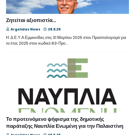
Ζητείται αξιοπιστία…
Argolidas News
28.5.25
Η Δ.Ε.Υ.Α.Ερμιονίδας στις 31 Μαρτίου 2025 στον Προϋπολογισμό για
το έτος 2025 στον κωδικό 83-Προ…
Το προτεινόμενο ψήφισμα της δημοτικής
παράταξης Ναυπλία Ενωμένη για την Παλαιστίνη
Argolidas News
28.5.25