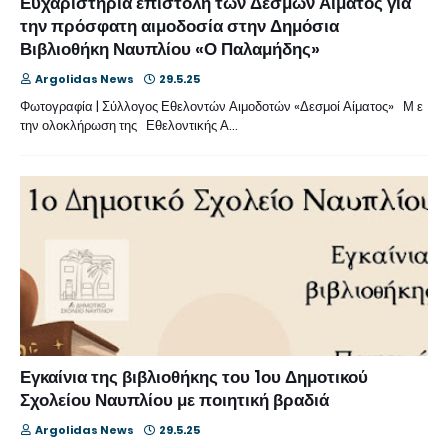
Ευχαριστήρια επιστολή των Δεσμών Αίματος για
την πρόσφατη αιμοδοσία στην Δημόσια
Βιβλιοθήκη Ναυπλίου «Ο Παλαμήδης»
Argolidas News
29.5.25
Φωτογραφία | Σύλλογος Εθελοντών Αιμοδοτών «Δεσμοί Αίματος» Μ ε
την ολοκλήρωση της Εθελοντικής Α…
Εγκαίνια της βιβλιοθήκης του 1ου Δημοτικού
Σχολείου Ναυπλίου με ποιητική βραδιά
Argolidas News
29.5.25