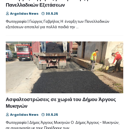
Πανελλαδικών Εξετάσεων
Argolidas News
30.5.25
Φωτογραφία | Γιώργος Γαβρήλος Η έναρξη των Πανελλαδικών
εξετάσεων αποτελεί για πολλά παιδιά την …
Ασφαλτοστρώσεις σε χωριά του Δήμου Άργους
Μυκηνών
Argolidas News
30.5.25
Φωτογραφία | Δήμος Άργους Μυκηνών Ο Δήμος Άργους - Μυκηνών,
σε συνεργασία με τους Προέδρους των …