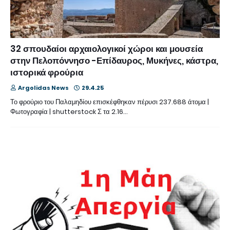
32 σπουδαίοι αρχαιολογικοί χώροι και μουσεία
στην Πελοπόννησο -Επίδαυρος, Μυκήνες, κάστρα,
ιστορικά φρούρια
Argolidas News
29.4.25
Το φρούριο του Παλαμηδίου επισκέφθηκαν πέρυσι 237.688 άτομα |
Φωτογραφία | shutterstock Σ τα 2.16…