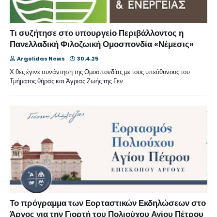
Τι συζήτησε στο υπουργείο Περιβάλλοντος η
Πανελλαδική Φιλοζωική Ομοσπονδία «Νέμεσις»
Argolidas News
30.4.25
Χ θες έγινε συνάντηση της Ομοσπονδίας με τους υπεύθυνους του
Τμήματος θήρας και Άγριας Ζωής της Γεν…
Το πρόγραμμα των Εορταστικών Εκδηλώσεων στο
Άργος για την Γιορτή του Πολιούχου Αγίου Πέτρου