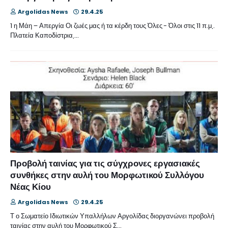
Argolidas News
29.4.25
1 η Μάη – Απεργία Οι ζωές μας ή τα κέρδη τους Όλες - Όλοι στις 11 π.μ,.
Πλατεία Καποδίστρια,…
Προβολή ταινίας για τις σύγχρονες εργασιακές
συνθήκες στην αυλή του Μορφωτικού Συλλόγου
Νέας Κίου
Argolidas News
29.4.25
Τ ο Σωματείο Ιδιωτικών Υπαλλήλων Αργολίδας διοργανώνει προβολή
ταινίας στην αυλή του Μορφωτικού Σ…