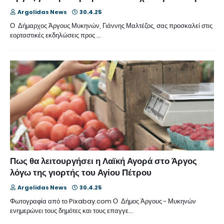
Argolidas News
30.4.25
Ο Δήμαρχος Άργους Μυκηνών, Γιάννης Μαλτέζος, σας προσκαλεί στις
εορταστικές εκδηλώσεις προς …
Πως θα λειτουργήσει η Λαϊκή Αγορά στο Άργος
λόγω της γιορτής του Αγίου Πέτρου
Argolidas News
30.4.25
Φωτογραφία από το Pixabay.com Ο Δήμος Άργους - Μυκηνών
ενημερώνει τους δημότες και τους επαγγε…