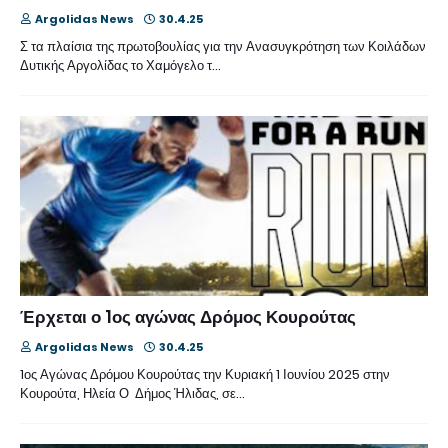
Argolidas News
30.4.25
Σ τα πλαίσια της πρωτοβουλίας για την Ανασυγκρότηση των Κοιλάδων
Δυτικής Αργολίδας το Χαμόγελο τ…
Έρχεται ο 1ος αγώνας Δρόμος Κουρούτας
Argolidas News
30.4.25
1ος Αγώνας Δρόμου Κουρούτας την Κυριακή 1 Ιουνίου 2025 στην
Κουρούτα, Ηλεία Ο Δήμος Ήλιδας, σε…