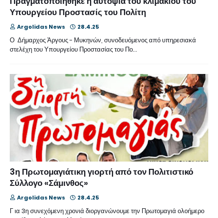
Πραγματοποιήθηκε η αυτοψία του κλιμακίου του
Υπουργείου Προστασίς του Πολίτη
Argolidas News
28.4.25
Ο Δήμαρχος Άργους - Μυκηνών, συνοδευόμενος από υπηρεσιακά
στελέχη του Υπουργείου Προστασίας του Πο…
3η Πρωτομαγιάτικη γιορτή από τον Πολιτιστικό
Σύλλογο «Σάμινθος»
Argolidas News
28.4.25
Γ ια 3η συνεχόμενη χρονιά διοργανώνουμε την Πρωτομαγιά ολοήμερο