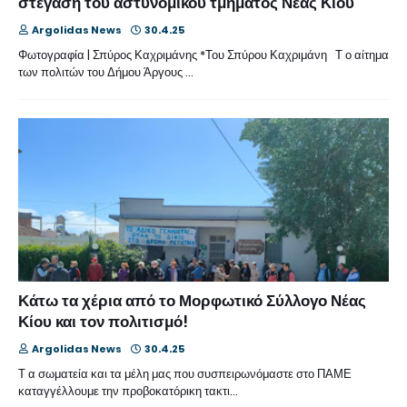
στέγαση του αστυνομικού τμήματος Νέας Κίου
Argolidas News
30.4.25
Φωτογραφία | Σπύρος Καχριμάνης *Του Σπύρου Καχριμάνη Τ ο αίτημα
των πολιτών του Δήμου Άργους …
Κάτω τα χέρια από το Μορφωτικό Σύλλογο Νέας
Κίου και τον πολιτισμό!
Argolidas News
30.4.25
Τ α σωματεία και τα μέλη μας που συσπειρωνόμαστε στο ΠΑΜΕ
καταγγέλλουμε την προβοκατόρικη τακτι…