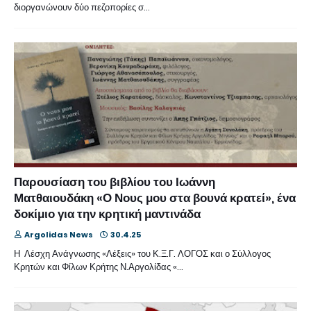
διοργανώνουν δύο πεζοπορίες σ…
Παρουσίαση του βιβλίου του Ιωάννη
Ματθαιουδάκη «Ο Νους μου στα βουνά κρατεί», ένα
δοκίμιο για την κρητική μαντινάδα
Argolidas News
30.4.25
Η Λέσχη Ανάγνωσης «Λέξεις» του Κ.Ξ.Γ. ΛΟΓΟΣ και ο Σύλλογος
Κρητών και Φίλων Κρήτης Ν.Αργολίδας «…