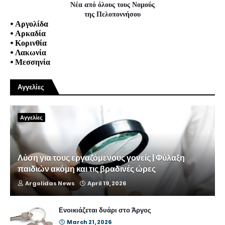
Νέα από όλους τους Νομούς
της Πελοποννήσου
•
Αργολίδα
•
Αρκαδία
•
Κορινθία
•
Λακωνία
•
Μεσσηνία
Αγγελίες
Αγγελίες
Λύση για τους εργαζόμενους γονείς | Φύλαξη
παιδιών ακόμη και τις βραδινές ώρες
Argolidas News
April 19, 2026
Ενοικιάζεται δυάρι στο Άργος
March 21, 2026