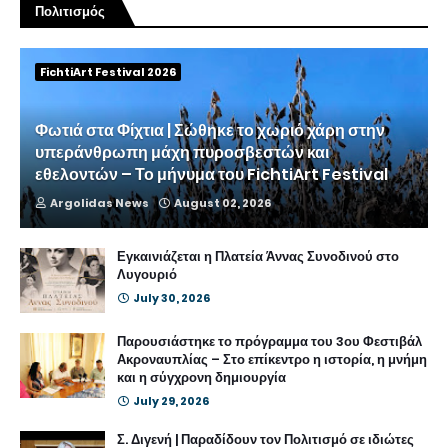
Πολιτισμός
FichtiArt Festival 2026
Φωτιά στα Φίχτια | Σώθηκε το χωριό χάρη στην
υπεράνθρωπη μάχη πυροσβεστών και
εθελοντών – Το μήνυμα του FichtiArt Festival
Argolidas News
August 02, 2026
Εγκαινιάζεται η Πλατεία Άννας Συνοδινού στο
Λυγουριό
July 30, 2026
Παρουσιάστηκε το πρόγραμμα του 3ου Φεστιβάλ
Ακροναυπλίας – Στο επίκεντρο η ιστορία, η μνήμη
και η σύγχρονη δημιουργία
July 29, 2026
Σ. Διγενή | Παραδίδουν τον Πολιτισμό σε ιδιώτες