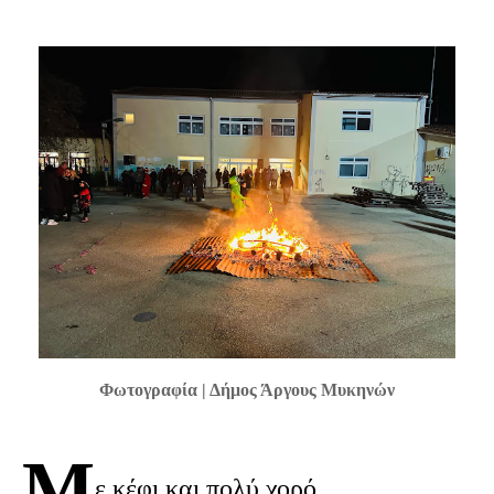
Φωτογραφία | Δήμος Άργους Μυκηνών
Μ
ε κέφι και πολύ χορό