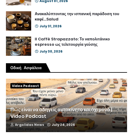
August 01, 2026
Ανακαλύπτοντας την ισπανική παράδοση του
καφέ...Salud
July 31, 2026
Il Caffè Strapazzato: Το ναπολιτάνικο
espresso ως τελετουργία γεύσης
July 30, 2026
Οδική Ασφάλεια
Video Podcast
Πώς είναι να οδηγείς αυτοκίνητο και όχι μόνο |
Video Podcast
Argolidas News
July 24, 2026