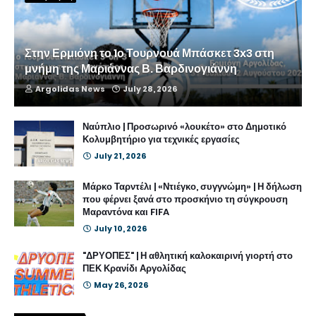
Στην Ερμιόνη το 1ο Τουρνουά Μπάσκετ 3x3 στη
μνήμη της Μαριάννας Β. Βαρδινογιάννη
Argolidas News
July 28, 2026
Ναύπλιο | Προσωρινό «λουκέτο» στο Δημοτικό
Κολυμβητήριο για τεχνικές εργασίες
July 21, 2026
Μάρκο Ταρντέλι | «Ντιέγκο, συγγνώμη» | Η δήλωση
που φέρνει ξανά στο προσκήνιο τη σύγκρουση
Μαραντόνα και FIFA
July 10, 2026
"ΔΡΥΟΠΕΣ" | Η αθλητική καλοκαιρινή γιορτή στο
ΠΕΚ Κρανίδι Αργολίδας
May 26, 2026