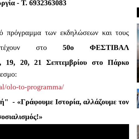
ργία - Τ. 6932363083
ικό πρόγραμμα των εκδηλώσεων και
τους
ετέχουν σ
το
50ο ΦΕΣΤΙΒΑΛ
, 19, 20, 21 Σεπτεμβρίου στο Πάρκο
εσμο:
ival/olo-to-programma/
τή"
- «Γράφουμε Ιστορία, αλλάζουμε τον
 σοσιαλισμός!»