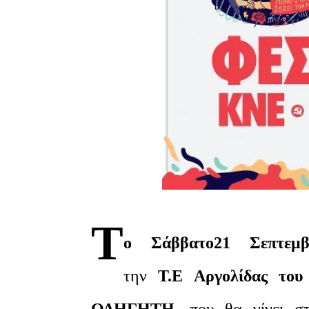
Τ
ο Σάββατο21 Σεπτεμ
την
Τ.Ε Αργολίδας τ