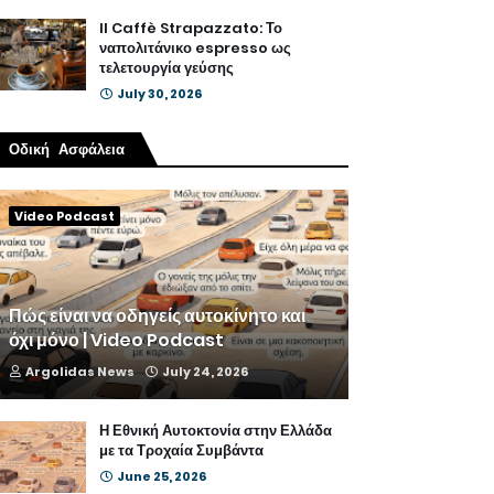
Il Caffè Strapazzato: Το
ναπολιτάνικο espresso ως
τελετουργία γεύσης
July 30, 2026
Οδική Ασφάλεια
Video Podcast
Πώς είναι να οδηγείς αυτοκίνητο και
όχι μόνο | Video Podcast
Argolidas News
July 24, 2026
Η Εθνική Αυτοκτονία στην Ελλάδα
με τα Τροχαία Συμβάντα
June 25, 2026