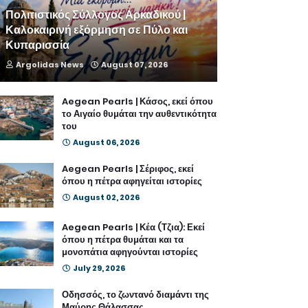
Πολιτιστικός Σύλλογος Αρκαδικού |
Καλοκαιρινή εξόρμηση σε Πύλο και
Κυπαρισσία
Argolidas News
August 07, 2026
Aegean Pearls | Κάσος, εκεί όπου
το Αιγαίο θυμάται την αυθεντικότητα
του
August 06, 2026
Aegean Pearls | Σέριφος, εκεί
όπου η πέτρα αφηγείται ιστορίες
August 02, 2026
Aegean Pearls | Κέα (Τζια): Εκεί
όπου η πέτρα θυμάται και τα
μονοπάτια αφηγούνται ιστορίες
July 29, 2026
Οδησσός, το ζωντανό διαμάντι της
Μαύρης Θάλασσας