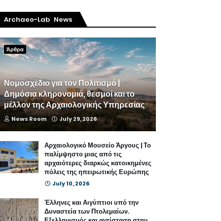
Archaeo-Lab News
Άρθρα
Νομοσχέδιο για τον Πολιτισμό |
Δημόσια κληρονομιά, θεσμοί και το
μέλλον της Αρχαιολογικής Υπηρεσίας
News Room
July 29, 2026
Αρχαιολογικό Μουσείο Άργους | Το
παλίμψηστο μιας από τις
αρχαιότερες διαρκώς κατοικημένες
πόλεις της ηπειρωτικής Ευρώπης
July 10, 2026
Έλληνες και Αιγύπτιοι υπό την
Δυναστεία των Πτολεμαίων.
Εξελληνισμός και αντίσταση στην