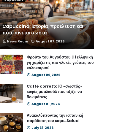
Capuccino: Ιστορία, προέλευση και
πότε πίνεται σωστά
News Room
August 07, 2026
Φρούτα του Αυγούστου | Η ελληνική
γη χαρίζει τις πιο γλυκές γεύσεις του
καλοκαιριού
August 06, 2026
Caffè corretto| Ο «σωστός»
καφές με αλκοόλ που αξίζει να
δοκιμάσεις
August 01, 2026
Ανακαλύπτοντας την ισπανική
παράδοση του καφέ...Salud
July 31, 2026