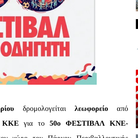
βρίου
δρομολογείται
λεωφορείο
από
ου ΚΚΕ
για το
50ο ΦΕΣΤΙΒΑΛ ΚΝΕ-