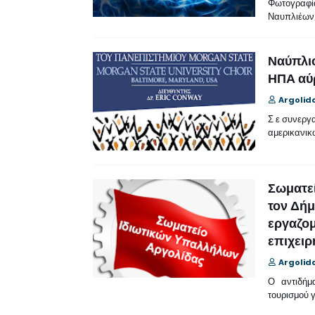
Φωτογραφί
Ναυπλιέων
Ναύπλι
ΗΠΑ αύρ
Argolid
Σ ε συνεργα
αμερικανικ
Σωματεί
τον Δήμ
εργαζομ
επιχειρ
Argolid
Ο αντιδήμα
τουρισμού γ