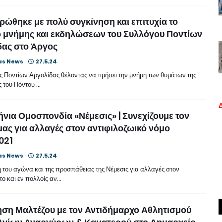
ώθηκε με πολύ συγκίνηση και επιτυχία το
 μνήμης και εκδηλώσεων του Συλλόγου Ποντίων
δας στο Άργος
as News
27.5.24
 Ποντίων Αργολίδας θέλοντας να τιμήσει την μνήμη των θυμάτων της
ς του Πόντου …
νια Ομοσπονδία «Νέμεσις» | Συνεχίζουμε τον
ας για αλλαγές στον αντιφιλοζωικό νόμο
021
as News
27.5.24
 του αγώνα και της προσπάθειας της Νέμεσις για αλλαγές στον
ο και εν πολλοίς αν…
ση Μαλτέζου με τον Αντιδήμαρχο Αθλητισμού