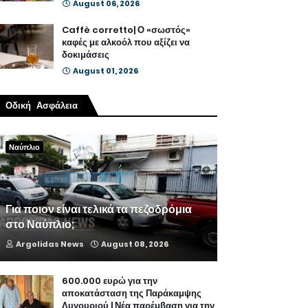
August 06, 2026
Caffè corretto| Ο «σωστός»
καφές με αλκοόλ που αξίζει να
δοκιμάσεις
August 01, 2026
Οδική Ασφάλεια
Ναύπλιο
Για ποιον είναι τελικά τα πεζοδρόμια
στο Ναύπλιο;
Argolidas News
August 08, 2026
600.000 ευρώ για την
αποκατάσταση της Παράκαμψης
Λυγουριού | Νέα παρέμβαση για την