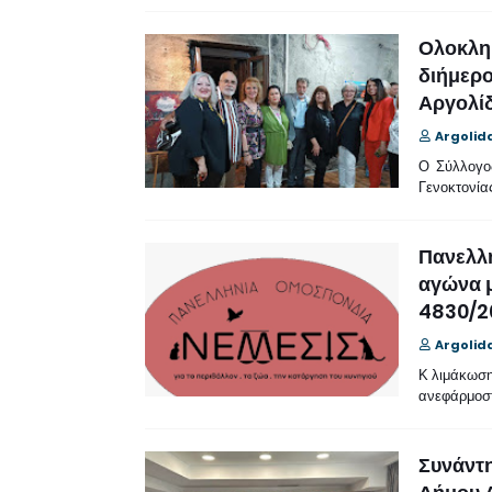
Ολοκληρ
διήμερο
Αργολί
Argolid
Ο Σύλλογος
Γενοκτονία
Πανελλή
αγώνα μ
4830/2
Argolid
Κ λιμάκωση
ανεφάρμοστ
Συνάντη