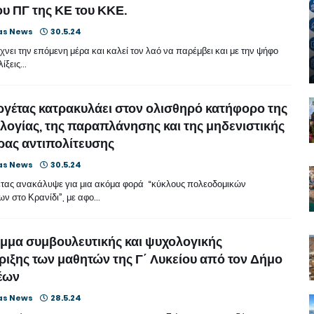
ου ΠΓ της ΚΕ του ΚΚΕ.
as News
30.5.24
χνει την επόμενη μέρα και καλεί τον λαό να παρέμβει και με την ψήφο
λίξεις…
ργέτας κατρακυλάει στον ολισθηρό κατήφορο της
λογίας, της παραπλάνησης και της μηδενιστικής
ίρας αντιπολίτευσης
as News
30.5.24
τας ανακάλυψε για μια ακόμα φορά “κύκλους πολεοδομικών
ν στο Κρανίδι”, με αφο…
μα συμβουλευτικής και ψυχολογικής
ιξης των μαθητών της Γ΄ Λυκείου από τον Δήμο
έων
as News
28.5.24