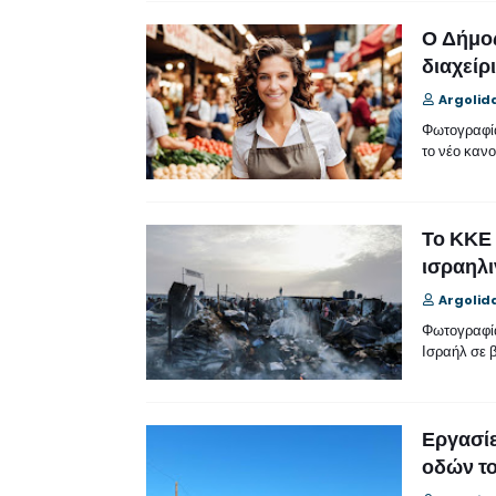
Ο Δήμος
διαχείρ
Argolid
Φωτογραφία
το νέο καν
Το ΚΚΕ 
ισραηλι
Argolid
Φωτογραφία
Ισραήλ σε 
Εργασίε
οδών το