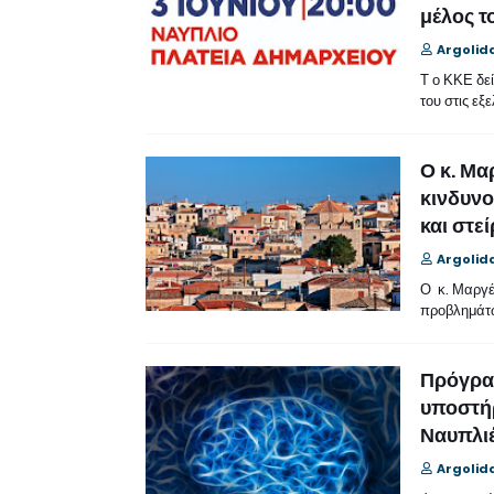
μέλος τ
Argolid
Τ ο ΚΚΕ δεί
του στις εξε
Ο κ. Μα
κινδυνο
και στε
Argolid
Ο κ. Μαργέ
προβλημάτω
Πρόγραμ
υποστήρ
Ναυπλι
Argolid