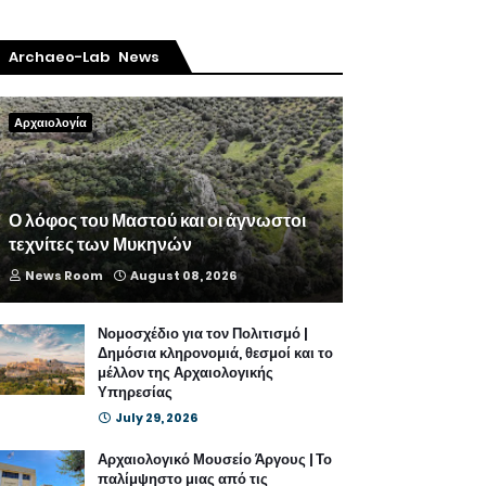
Archaeo-Lab News
Αρχαιολογία
Ο λόφος του Μαστού και οι άγνωστοι
τεχνίτες των Μυκηνών
News Room
August 08, 2026
Νομοσχέδιο για τον Πολιτισμό |
Δημόσια κληρονομιά, θεσμοί και το
μέλλον της Αρχαιολογικής
Υπηρεσίας
July 29, 2026
Αρχαιολογικό Μουσείο Άργους | Το
παλίμψηστο μιας από τις