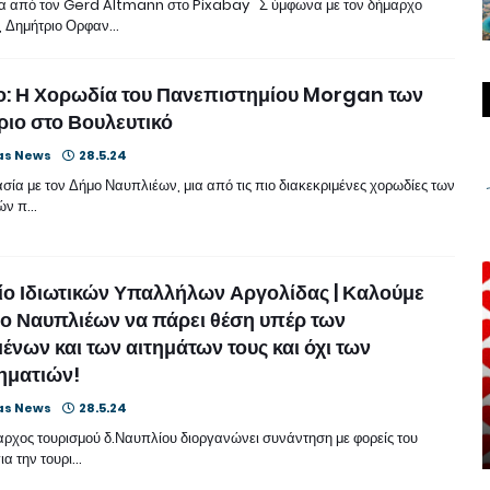
α από τον Gerd Altmann στο Pixabay Σ ύμφωνα με τον δήμαρχο
, Δημήτριο Ορφαν…
ο: Η Χορωδία του Πανεπιστημίου Morgan των
ιο στο Βουλευτικό
as News
28.5.24
σία με τον Δήμο Ναυπλιέων, μια από τις πιο διακεκριμένες χορωδίες των
ών π…
ο Ιδιωτικών Υπαλλήλων Αργολίδας | Καλούμε
ο Ναυπλιέων να πάρει θέση υπέρ των
ένων και των αιτημάτων τους και όχι των
ηματιών!
as News
28.5.24
ρχος τουρισμού δ.Ναυπλίου διοργανώνει συνάντηση με φορείς του
ια την τουρι…