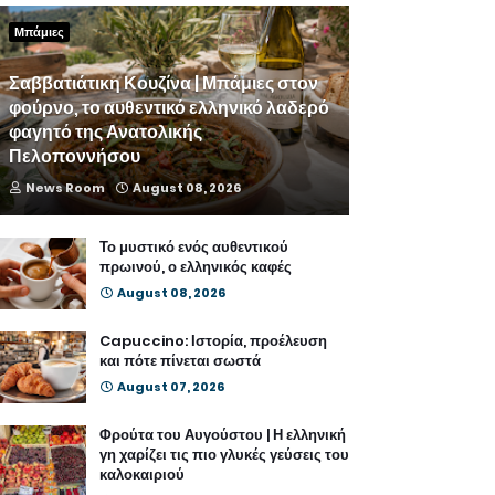
Μπάμιες
Σαββατιάτικη Κουζίνα | Μπάμιες στον
φούρνο, το αυθεντικό ελληνικό λαδερό
φαγητό της Ανατολικής
Πελοποννήσου
News Room
August 08, 2026
Το μυστικό ενός αυθεντικού
πρωινού, ο ελληνικός καφές
August 08, 2026
Capuccino: Ιστορία, προέλευση
και πότε πίνεται σωστά
August 07, 2026
Φρούτα του Αυγούστου | Η ελληνική
γη χαρίζει τις πιο γλυκές γεύσεις του
καλοκαιριού