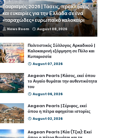
Τουρισμός 2026 | Τάσεις, προκλήσεις
και ευκαιρίες για την Ελλάδα σε ένα
«ταραχώδες» ευρωπαϊκό καλοκαίρι
News Room
August 08, 2026
Πολιτιστικός Σύλλογος Αρκαδικού |
Καλοκαιρινή εξόρμηση σε Πύλο και
Κυπαρισσία
August 07, 2026
Aegean Pearls | Κάσος, εκεί όπου
το Αιγαίο θυμάται την αυθεντικότητα
του
August 06, 2026
Aegean Pearls | Σέριφος, εκεί
όπου η πέτρα αφηγείται ιστορίες
August 02, 2026
Aegean Pearls | Κέα (Τζια): Εκεί
όπου η πέτρα θυμάται και τα