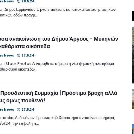
as News
28.5.24
 | Δήμος Ερμιονίδας Έ ργα επισκευής και αποκατάστασης τοπικών
μοτικών οδών πραγμ…
υσα ανακοίνωση του Δήμου Άργους - Μυκηνών
ακαθάριστα οικόπεδα
as News
27.5.24
 | iStock Photos Α ναρτήθηκε σήμερα η νέα ψηφιακή πλατφόρμα
αθαρισμού οικοπέδω…
Προοδευτική Συμμαχία | Πρόστιμα βροχή αλλά
ις όμως πουθενά!
as News
27.5.24
οστασίας Δεδομένων Προσωπικού Χαρακτήρα ανακοίνωσε σήμερα,
/5/24, την επιβολή π…