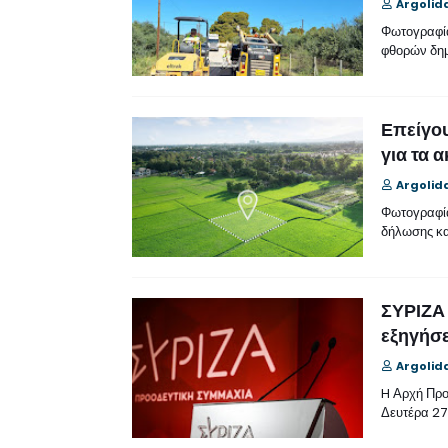
Argolid
Φωτογραφία
φθορών δη
Επείγο
για τα 
Argolid
Φωτογραφία
δήλωσης κ
ΣΥΡΙΖΑ 
εξηγήσε
Argolid
H Αρχή Πρ
Δευτέρα 27