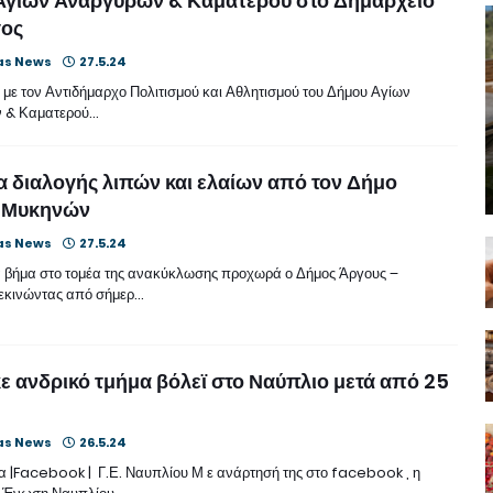
Αγίων Αναργύρων & Καματερού στο Δημαρχείο
γος
as News
27.5.24
 με τον Αντιδήμαρχο Πολιτισμού και Αθλητισμού του Δήμου Αγίων
 & Καματερού…
 διαλογής λιπών και ελαίων από τον Δήμο
 Μυκηνών
as News
27.5.24
 βήμα στο τομέα της ανακύκλωσης προχωρά ο Δήμος Άργους –
εκινώντας από σήμερ…
ε ανδρικό τμήμα βόλεϊ στο Ναύπλιο μετά από 25
as News
26.5.24
 |Facebook | Γ.Ε. Ναυπλίου Μ ε ανάρτησή της στο facebook , η