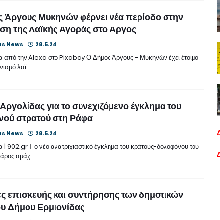
 Άργους Μυκηνών φέρνει νέα περίοδο στην
ιση της Λαϊκής Αγοράς στο Άργος
as News
28.5.24
 από την Alexa στο Pixabay Ο Δήμος Άργους – Μυκηνών έχει έτοιμο
ονισμό λαϊ…
Αργολίδας για το συνεχιζόμενο έγκλημα του
νού στρατού στη Ράφα
as News
28.5.24
 | 902.gr Τ ο νέο ανατριχιαστικό έγκλημα του κράτους-δολοφόνου του
βάρος αμάχ…
ς επισκευής και συντήρησης των δημοτικών
υ Δήμου Ερμιονίδας