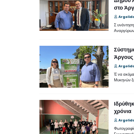
Δήμου 
στο Άρ
Argolid
Σ υνάντηση
Αναργύρων
Σύστημα
Άργους
Argolid
Έ να ακόμα
Μυκηνών ξ
Ιδρύθηκ
χρόνια
Argolid
Φωτογραφία