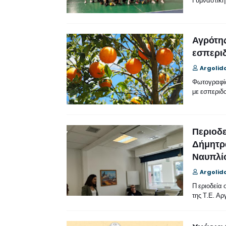
Γυμναστικ
Αγρότης
εσπεριδ
Argolid
Φωτογραφία
με εσπεριδ
Περιοδ
Δήμητρα
Ναυπλί
Argolid
Π εριοδεία
της Τ.Ε. Αρ