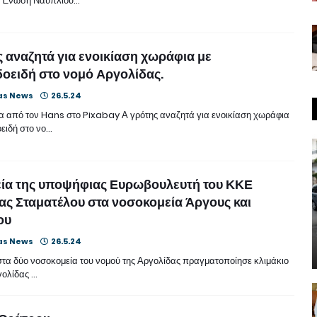
ή Ένωση Ναυπλίου…
 αναζητά για ενοικίαση χωράφια με
οειδή στο νομό Αργολίδας.
as News
26.5.24
 από τον Hans στο Pixabay Α γρότης αναζητά για ενοικίαση χωράφια
οειδή στο νο…
εία της υποψήφιας Ευρωβουλευτή του ΚΚΕ
ς Σταματέλου στα νοσοκομεία Άργους και
ου
as News
26.5.24
 στα δύο νοσοκομεία του νομού της Αργολίδας πραγματοποίησε κλιμάκιο
γολίδας …