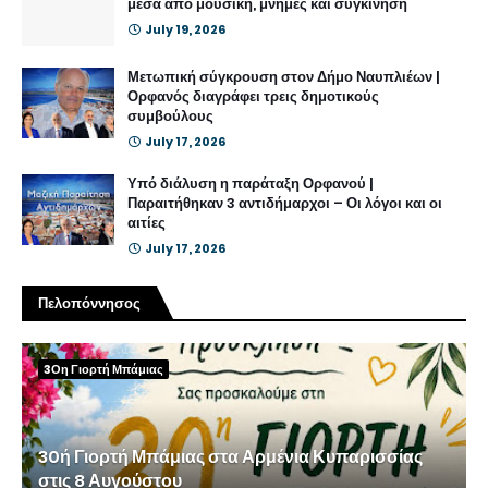
μέσα από μουσική, μνήμες και συγκίνηση
July 19, 2026
Μετωπική σύγκρουση στον Δήμο Ναυπλιέων |
Ορφανός διαγράφει τρεις δημοτικούς
συμβούλους
July 17, 2026
Υπό διάλυση η παράταξη Ορφανού |
Παραιτήθηκαν 3 αντιδήμαρχοι – Οι λόγοι και οι
αιτίες
July 17, 2026
Πελοπόννησος
3Οη Γιορτή Μπάμιας
30ή Γιορτή Μπάμιας στα Αρμένια Κυπαρισσίας
στις 8 Αυγούστου