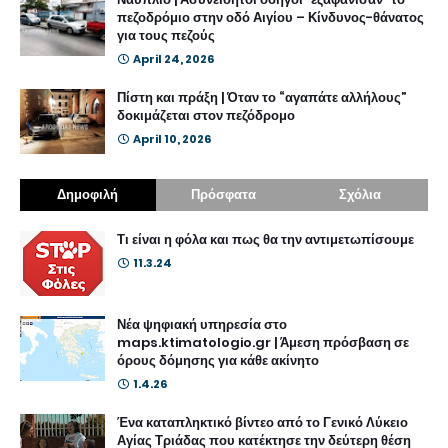
πεζοδρόμιο στην οδό Αιγίου – Κίνδυνος-θάνατος
για τους πεζούς
April 24, 2026
Πίστη και πράξη | Όταν το “αγαπάτε αλλήλους”
δοκιμάζεται στον πεζόδρομο
April 10, 2026
Δημοφιλή
Πρόσφατα
Σχόλια
Τι είναι η φόλα και πως θα την αντιμετωπίσουμε
11.3.24
Νέα ψηφιακή υπηρεσία στο
maps.ktimatologio.gr | Άμεση πρόσβαση σε
όρους δόμησης για κάθε ακίνητο
1.4.26
Ένα καταπληκτικό βίντεο από το Γενικό Λύκειο
Αγίας Τριάδας που κατέκτησε την δεύτερη θέση