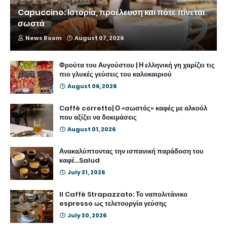
Capuccino: Ιστορία, προέλευση και πότε πίνεται
σωστά
News Room
August 07, 2026
Φρούτα του Αυγούστου | Η ελληνική γη χαρίζει τις
πιο γλυκές γεύσεις του καλοκαιριού
August 06, 2026
Caffè corretto| Ο «σωστός» καφές με αλκοόλ
που αξίζει να δοκιμάσεις
August 01, 2026
Ανακαλύπτοντας την ισπανική παράδοση του
καφέ...Salud
July 31, 2026
Il Caffè Strapazzato: Το ναπολιτάνικο
espresso ως τελετουργία γεύσης
July 30, 2026