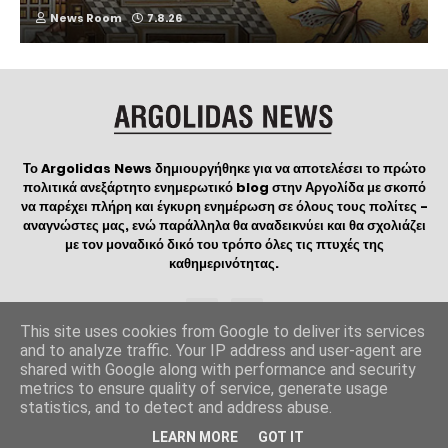
News Room
7.8.26
Το Argolidas News δημιουργήθηκε για να αποτελέσει το πρώτο
πολιτικά ανεξάρτητο ενημερωτικό blog στην Αργολίδα με σκοπό
να παρέχει πλήρη και έγκυρη ενημέρωση σε όλους τους πολίτες -
αναγνώστες μας, ενώ παράλληλα θα αναδεικνύει και θα σχολιάζει
με τον μοναδικό δικό του τρόπο όλες τις πτυχές της
καθημερινότητας.
This site uses cookies from Google to deliver its services
and to analyze traffic. Your IP address and user-agent are
shared with Google along with performance and security
Copyright
ArgolidasNews
©2023 | Created and Designed by
metrics to ensure quality of service, generate usage
Manos WebDesign
| Logo created by
ΟΔΟΣ ΔΗΜΙΟΥΡΓΙΑΣ
statistics, and to detect and address abuse.
Home
Contact
Όροι Χρήσης
LEARN MORE
GOT IT