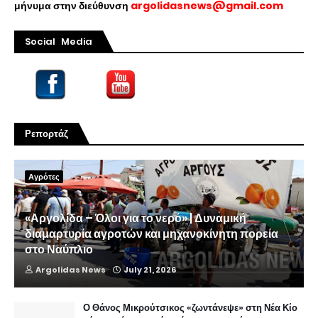
μήνυμα στην διεύθυνση
argolidasnews@gmail.com
Social Media
Ρεπορτάζ
Αγρότες
«Αργολίδα – Όλοι για το νερό» | Δυναμική
διαμαρτυρία αγροτών και μηχανοκίνητη πορεία
στο Ναύπλιο
Argolidas News
July 21, 2026
Ο Θάνος Μικρούτσικος «ζωντάνεψε» στη Νέα Κίο