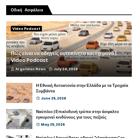
Οδική Ασφάλεια
Video Podcast
Πώς είναι να οδηγείς αυτοκίνητο και όχι μόνο |
Video Podcast
Argolidas News
July 24, 2026
Η Εθνική Αυτοκτονία στην Ελλάδα με τα Τροχαία
Συμβάντα
June 25, 2026
Ναύπλιο | Επικίνδυνή τρύπα στην άσφαλτο
εγκυμονεί κινδύνους για τους πεζούς
May 25, 2026
Ναύπλιο | Ασυνείδητοι οδηγοί "εξαφάνισαν" το