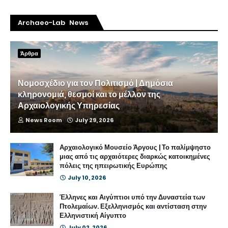
Archaeo-Lab News
Άρθρα
Νομοσχέδιο για τον Πολιτισμό | Δημόσια
κληρονομιά, θεσμοί και το μέλλον της
Αρχαιολογικής Υπηρεσίας
News Room
July 29, 2026
Αρχαιολογικό Μουσείο Άργους | Το παλίμψηστο
μιας από τις αρχαιότερες διαρκώς κατοικημένες
πόλεις της ηπειρωτικής Ευρώπης
July 10, 2026
Έλληνες και Αιγύπτιοι υπό την Δυναστεία των
Πτολεμαίων. Εξελληνισμός και αντίσταση στην
Ελληνιστική Αίγυπτο
July 02, 2026