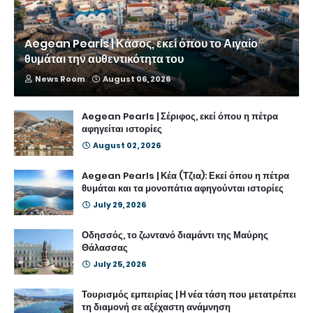
Aegean Pearls | Κάσος, εκεί όπου το Αιγαίο
θυμάται την αυθεντικότητα του
News Room
August 06, 2026
Aegean Pearls | Σέριφος, εκεί όπου η πέτρα
αφηγείται ιστορίες
August 02, 2026
Aegean Pearls | Κέα (Τζια): Εκεί όπου η πέτρα
θυμάται και τα μονοπάτια αφηγούνται ιστορίες
July 29, 2026
Οδησσός, το ζωντανό διαμάντι της Μαύρης
Θάλασσας
July 25, 2026
Τουρισμός εμπειρίας | Η νέα τάση που μετατρέπει
τη διαμονή σε αξέχαστη ανάμνηση