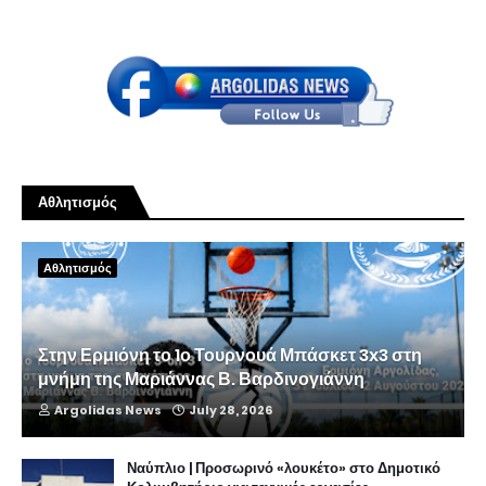
Αθλητισμός
Αθλητισμός
Στην Ερμιόνη το 1ο Τουρνουά Μπάσκετ 3x3 στη
μνήμη της Μαριάννας Β. Βαρδινογιάννη
Argolidas News
July 28, 2026
Ναύπλιο | Προσωρινό «λουκέτο» στο Δημοτικό