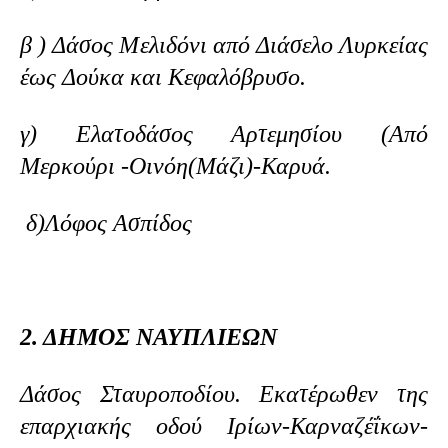
β ) Δάσος Μελιδόνι από Διάσελο Λυρκείας
έως Δούκα και Κεφαλόβρυσο.
γ) Ελατοδάσος Αρτεμησίου (Από
Μερκούρι -Οινόη(Μάζι)-Καρυά.
δ)Λόφος Ασπίδος
2. ΔΗΜΟΣ ΝΑΥΠΛΙΕΩΝ
Δάσος Σταυροποδίου. Εκατέρωθεν της
επαρχιακής οδού Ιρίων-Καρναζέΐκων-