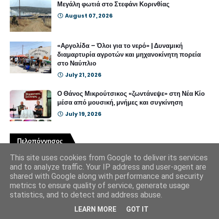
Μεγάλη φωτιά στο Στεφάνι Κορινθίας
August 07, 2026
«Αργολίδα – Όλοι για το νερό» | Δυναμική
διαμαρτυρία αγροτών και μηχανοκίνητη πορεία
στο Ναύπλιο
July 21, 2026
Ο Θάνος Μικρούτσικος «ζωντάνεψε» στη Νέα Κίο
μέσα από μουσική, μνήμες και συγκίνηση
July 19, 2026
Πελοπόννησος
This site uses cookies from Google to deliver its services
and to analyze traffic. Your IP address and user-agent are
Έργα
shared with Google along with performance and security
metrics to ensure quality of service, generate usage
statistics, and to detect and address abuse.
600.000 ευρώ για την αποκατάσταση της
Παράκαμψης Λυγουριού | Νέα παρέμβαση για την
LEARN MORE
GOT IT