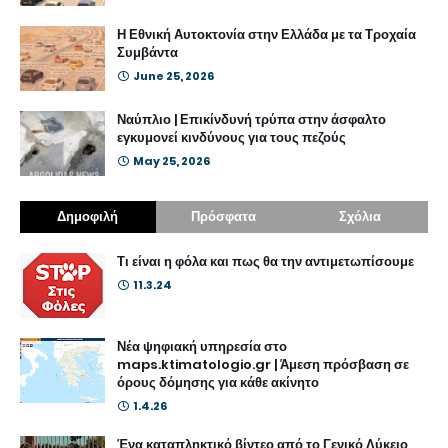
Η Εθνική Αυτοκτονία στην Ελλάδα με τα Τροχαία
Συμβάντα
June 25, 2026
Ναύπλιο | Επικίνδυνή τρύπα στην άσφαλτο
εγκυμονεί κινδύνους για τους πεζούς
May 25, 2026
Δημοφιλή
Πρόσφατα
Σχόλια
Τι είναι η φόλα και πως θα την αντιμετωπίσουμε
11.3.24
Νέα ψηφιακή υπηρεσία στο
maps.ktimatologio.gr | Άμεση πρόσβαση σε
όρους δόμησης για κάθε ακίνητο
1.4.26
Ένα καταπληκτικό βίντεο από το Γενικό Λύκειο