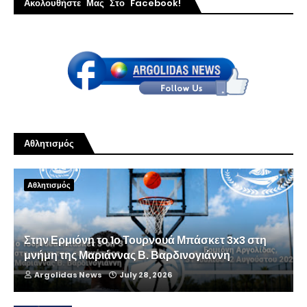
Ακολουθήστε Μας Στο Facebook!
Αθλητισμός
Αθλητισμός
Στην Ερμιόνη το 1ο Τουρνουά Μπάσκετ 3x3 στη
μνήμη της Μαριάννας Β. Βαρδινογιάννη
Argolidas News
July 28, 2026