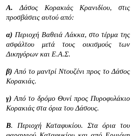
Α.
Δάσος Κορακιάς Κρανιδίου, στις
προσβάσεις αυτού από:
α)
Περιοχή Βαθειά Λάκκα, στο τέρμα της
ασφάλτου μετά τους οικισμούς των
Δικηγόρων και Ε.Α.Σ.
β)
Από το μαντρί Ντουζένι προς το Δάσος
Κορακιάς.
γ)
Από το δρόμο Θυνί προς Πυροφυλάκιο
Κορακιάς στα όρια του Δάσους.
Β
. Περιοχή Καταφυκίου. Στα όρια του
φαραγγιού Καταφυκίου και από Ερμιόνη