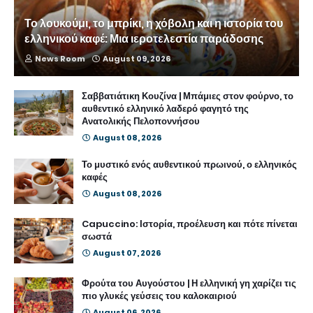
Το λουκούμι, το μπρίκι, η χόβολη και η ιστορία του
ελληνικού καφέ: Μια ιεροτελεστία παράδοσης
News Room
August 09, 2026
Σαββατιάτικη Κουζίνα | Μπάμιες στον φούρνο, το
αυθεντικό ελληνικό λαδερό φαγητό της
Ανατολικής Πελοποννήσου
August 08, 2026
Το μυστικό ενός αυθεντικού πρωινού, ο ελληνικός
καφές
August 08, 2026
Capuccino: Ιστορία, προέλευση και πότε πίνεται
σωστά
August 07, 2026
Φρούτα του Αυγούστου | Η ελληνική γη χαρίζει τις
πιο γλυκές γεύσεις του καλοκαιριού
August 06, 2026