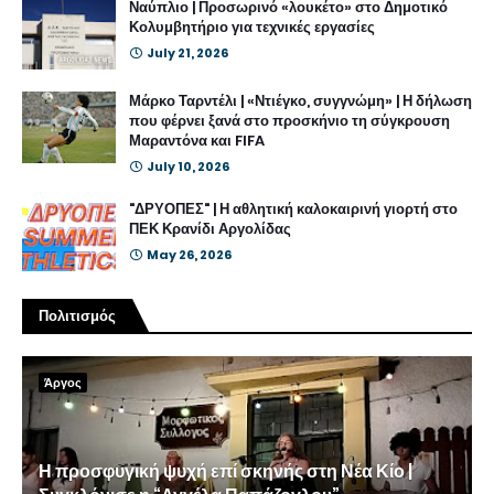
Ναύπλιο | Προσωρινό «λουκέτο» στο Δημοτικό
Κολυμβητήριο για τεχνικές εργασίες
July 21, 2026
Μάρκο Ταρντέλι | «Ντιέγκο, συγγνώμη» | Η δήλωση
που φέρνει ξανά στο προσκήνιο τη σύγκρουση
Μαραντόνα και FIFA
July 10, 2026
"ΔΡΥΟΠΕΣ" | Η αθλητική καλοκαιρινή γιορτή στο
ΠΕΚ Κρανίδι Αργολίδας
May 26, 2026
Πολιτισμός
Άργος
Η προσφυγική ψυχή επί σκηνής στη Νέα Κίο |