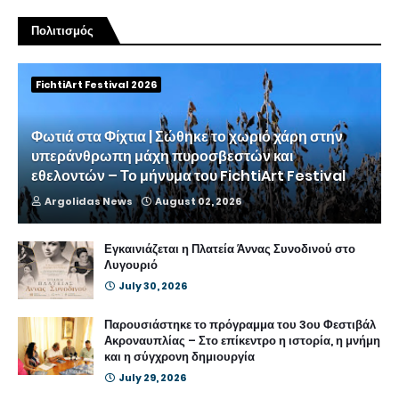
Πολιτισμός
FichtiArt Festival 2026
Φωτιά στα Φίχτια | Σώθηκε το χωριό χάρη στην
υπεράνθρωπη μάχη πυροσβεστών και
εθελοντών – Το μήνυμα του FichtiArt Festival
Argolidas News
August 02, 2026
Εγκαινιάζεται η Πλατεία Άννας Συνοδινού στο
Λυγουριό
July 30, 2026
Παρουσιάστηκε το πρόγραμμα του 3ου Φεστιβάλ
Ακροναυπλίας – Στο επίκεντρο η ιστορία, η μνήμη
και η σύγχρονη δημιουργία
July 29, 2026