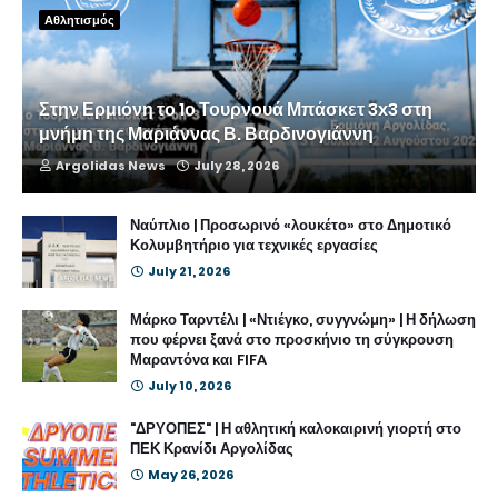
Αθλητισμός
Στην Ερμιόνη το 1ο Τουρνουά Μπάσκετ 3x3 στη
μνήμη της Μαριάννας Β. Βαρδινογιάννη
Argolidas News
July 28, 2026
Ναύπλιο | Προσωρινό «λουκέτο» στο Δημοτικό
Κολυμβητήριο για τεχνικές εργασίες
July 21, 2026
Μάρκο Ταρντέλι | «Ντιέγκο, συγγνώμη» | Η δήλωση
που φέρνει ξανά στο προσκήνιο τη σύγκρουση
Μαραντόνα και FIFA
July 10, 2026
"ΔΡΥΟΠΕΣ" | Η αθλητική καλοκαιρινή γιορτή στο
ΠΕΚ Κρανίδι Αργολίδας
May 26, 2026