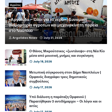
Αγρότες
«Αργολίδα – Όλοι για το νερό» | Δυναμική
διαμαρτυρία αγροτών και μηχανοκίνητη πορεία
στο Ναύπλιο
Argolidas News
July 21, 2026
Ο Θάνος Μικρούτσικος «ζωντάνεψε» στη Νέα Κίο
μέσα από μουσική, μνήμες και συγκίνηση
July 19, 2026
Μετωπική σύγκρουση στον Δήμο Ναυπλιέων |
Ορφανός διαγράφει τρεις δημοτικούς
συμβούλους
July 17, 2026
Υπό διάλυση η παράταξη Ορφανού |
Παραιτήθηκαν 3 αντιδήμαρχοι – Οι λόγοι και οι
αιτίες
July 17, 2026