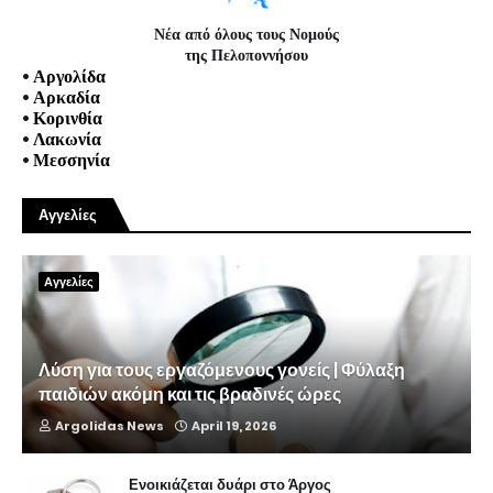
Νέα από όλους τους Νομούς
της Πελοποννήσου
•
Αργολίδα
•
Αρκαδία
•
Κορινθία
•
Λακωνία
•
Μεσσηνία
Αγγελίες
Αγγελίες
Λύση για τους εργαζόμενους γονείς | Φύλαξη
παιδιών ακόμη και τις βραδινές ώρες
Argolidas News
April 19, 2026
Ενοικιάζεται δυάρι στο Άργος