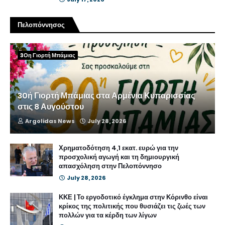
Πελοπόννησος
3Οη Γιορτή Μπάμιας
30ή Γιορτή Μπάμιας στα Αρμένια Κυπαρισσίας
στις 8 Αυγούστου
Argolidas News
July 28, 2026
Χρηματοδότηση 4,1 εκατ. ευρώ για την
προσχολική αγωγή και τη δημιουργική
απασχόληση στην Πελοπόννησο
July 28, 2026
ΚΚΕ | Το εργοδοτικό έγκλημα στην Κόρινθο είναι
κρίκος της πολιτικής που θυσιάζει τις ζωές των
πολλών για τα κέρδη των λίγων