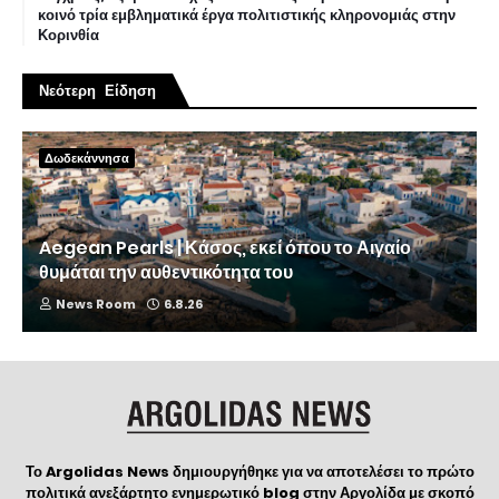
κοινό τρία εμβληματικά έργα πολιτιστικής κληρονομιάς στην
Κορινθία
Νεότερη Είδηση
Δωδεκάννησα
Aegean Pearls | Κάσος, εκεί όπου το Αιγαίο
θυμάται την αυθεντικότητα του
News Room
6.8.26
Το Argolidas News δημιουργήθηκε για να αποτελέσει το πρώτο
πολιτικά ανεξάρτητο ενημερωτικό blog στην Αργολίδα με σκοπό