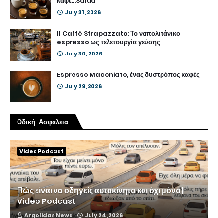
καφέ...Salud
July 31, 2026
Il Caffè Strapazzato: Το ναπολιτάνικο
espresso ως τελετουργία γεύσης
July 30, 2026
Espresso Macchiato, ένας δυστρόπος καφές
July 29, 2026
Οδική Ασφάλεια
Video Podcast
Πώς είναι να οδηγείς αυτοκίνητο και όχι μόνο |
Video Podcast
Argolidas News
July 24, 2026