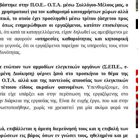
βάστηκε στην Π.Ο.Ε.- Ο.Τ.Α. μέσω Συλλόγου-Μέλους μας, ο
, χρησιμοποιεί για τον καθαρισμό κοινοχρήστων χώρων αλλά
πικό, το οποίο έχει προσληφθεί μέσω τρίτου (άσχετου προς
, όπως ενημερώθηκαν οι εργαζόμενοι, κατόπιν επισκέψεως
ό, ότι κατά τα καταγγελλόμενα, είχαν δηλωθεί ως αμειβόμενοι με
νται να αφορούν
«υπηρεσίες καθαριότητας και κηπουρική
το γεγονός, ότι οι εργαζόμενοι παρείχαν τις υπηρεσίες τους στον
δυνότητας.
 ενώπιον των αρμοδίων ελεγκτικών οργάνων (Σ.ΕΠ.Ε., e-
μένη Διοίκηση) φέρνει ξανά στο προσκήνιο το θέμα της
 Ο.Τ.Α. αλλά και της παντελούς απουσίας των ελεγκτικών
τέτοιου είδους ακραίων φαινομένων.
Υπενθυμίζουμε, ότι
ασία είχε υπάρξει και στην περίπτωση της εργαζόμενης στο
 διάρκεια της εργασίας της. Είναι δε ευχής έργο, που και στην
ωστοποιήθηκε, χωρίς να χρειαστεί για μία ακόμα φορά να
κά, επιβάλλεται η άμεση διερεύνησή τους και η επιβολή των
ρώσεων εις βάρος όσων εν γνώσει τους, ηθελημένα και με