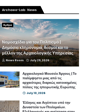
Archaeo-Lab News
Άρθρα
Νομοσχέδιο για τον Πολιτισμό |
Δημόσια κληρονομιά, θεσμοί και το
μέλλον της Αρχαιολογικής Υπηρεσίας
News Room
July 29, 2026
Αρχαιολογικό Μουσείο Άργους | Το
παλίμψηστο μιας από τις
αρχαιότερες διαρκώς κατοικημένες
πόλεις της ηπειρωτικής Ευρώπης
July 10, 2026
Έλληνες και Αιγύπτιοι υπό την
Δυναστεία των Πτολεμαίων.
Εξελληνισμός και αντίσταση στην