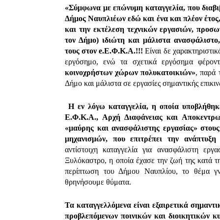
«Σύμφωνα με επώνυμη καταγγελία, που διαβι
Δήμος Ναυπλιέων εδώ και ένα και πλέον έτος
και την εκτέλεση τεχνικών εργασιών, προσω
τον Δήμο) ιδιώτη και μάλιστα ανασφάλιστο
τους στον e.Ε.Φ.Κ.Α.!!!
Είναι δε χαρακτηριστικ
εργόσημο, ενώ τα σχετικά εργόσημα φέρο
κοινοχρήστων χώρων πολυκατοικιών»
, παρά 
Δήμο και μάλιστα σε εργασίες σημαντικής επικιν
Η εν λόγω καταγγελία, η οποία υποβλήθηκε
Ε.Φ.Κ.Α., Αρχή Διαφάνειας και Αποκεντρω
«μαύρης και ανασφάλιστης εργασίας» στους
μηχανισμών, που επιτρέπει την ανάπτυξη 
αντίστοιχη καταγγελία για ανασφάλιστη εργ
Ξυλόκαστρο, η οποία έχασε την ζωή της κατά την
περίπτωση του Δήμου Ναυπλίου, το θέμα γν
θρηνήσουμε θύματα.
Τα καταγγελλόμενα είναι εξαιρετικά σημαντι
προβλεπόμενων ποινικών και διοικητικών κυ