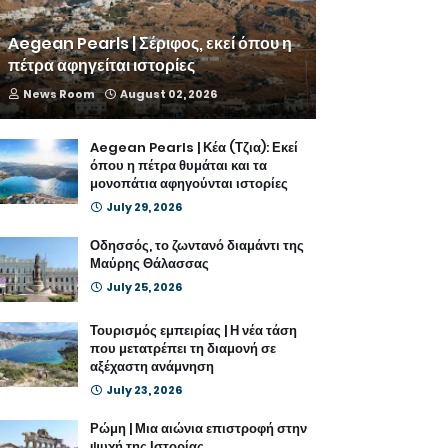
Aegean Pearls | Σέριφος, εκεί όπου η
πέτρα αφηγείται ιστορίες
News Room
August 02, 2026
Aegean Pearls | Κέα (Τζια): Εκεί
όπου η πέτρα θυμάται και τα
μονοπάτια αφηγούνται ιστορίες
July 29, 2026
Οδησσός, το ζωντανό διαμάντι της
Μαύρης Θάλασσας
July 25, 2026
Τουρισμός εμπειρίας | Η νέα τάση
που μετατρέπει τη διαμονή σε
αξέχαστη ανάμνηση
July 23, 2026
Ρώμη | Μια αιώνια επιστροφή στην
ψυχή της Ιστορίας