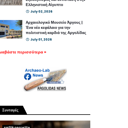
Ελληνιστική Αίγυπτο
July 02, 2026
Αρχαιολογικό Μουσείο Άργους |
Ένα νέο κεφάλαιο για την
πολιτιστική καρδιά της Αργολίδας
July 01, 2026
Διαβάστε περισσότερα »
Συνταγές
caffè corretto