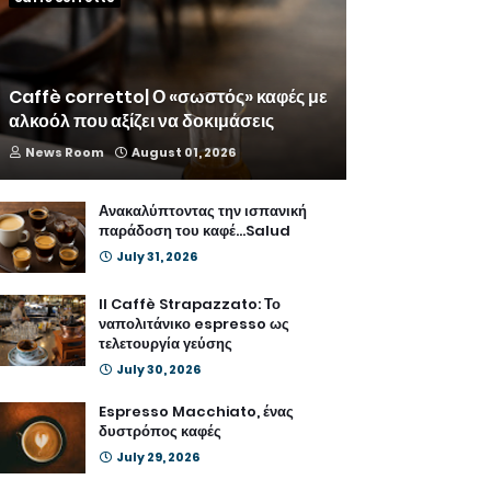
Caffè corretto| Ο «σωστός» καφές με
αλκοόλ που αξίζει να δοκιμάσεις
News Room
August 01, 2026
Ανακαλύπτοντας την ισπανική
παράδοση του καφέ...Salud
July 31, 2026
Il Caffè Strapazzato: Το
ναπολιτάνικο espresso ως
τελετουργία γεύσης
July 30, 2026
Espresso Macchiato, ένας
δυστρόπος καφές
July 29, 2026